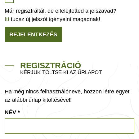
Már regisztráltál, de elfelejtetted a jelszavad?
Itt
tudsz új jelszót igényelni magadnak!
BEJELENTKEZÉS
REGISZTRÁCIÓ
KÉRJÜK TÖLTSE KI AZ ŰRLAPOT
Ha még nincs felhasználóneve, hozzon létre egyet
az alábbi űrlap kitöltésével!
NÉV
*