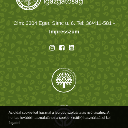
Cím: 3304 Eger, Sánc u. 6. Tel: 36/411-581
-
Impresszum
Az oldal cookie-kat használ a legjobb szolgáltatás nyújtásához. A
honlap további használatához a cookie-k (sütik) használatát el kell
fogadni.