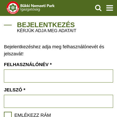
KERESÉS
IGAZGATÓSÁG
BEJELENTKEZÉS
KÉRJÜK ADJA MEG ADATAIT
TERMÉSZETVÉDELEM
Bejelentkezéshez adja meg felhasználónevét és
VÍZVÉDELEM
jelszavát!
ÖKOTURIZMUS
FELHASZNÁLÓNÉV
*
OKTATÁS
GEOPARKOK
JELSZÓ
*
KAPCSOLAT
EMLÉKEZZ RÁM