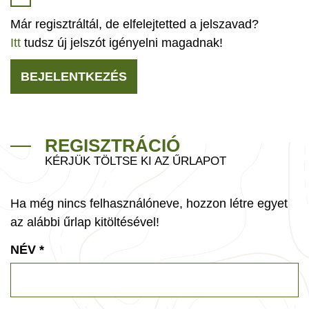
Már regisztráltál, de elfelejtetted a jelszavad?
Itt
tudsz új jelszót igényelni magadnak!
BEJELENTKEZÉS
REGISZTRÁCIÓ
KÉRJÜK TÖLTSE KI AZ ŰRLAPOT
Ha még nincs felhasználóneve, hozzon létre egyet
az alábbi űrlap kitöltésével!
NÉV
*