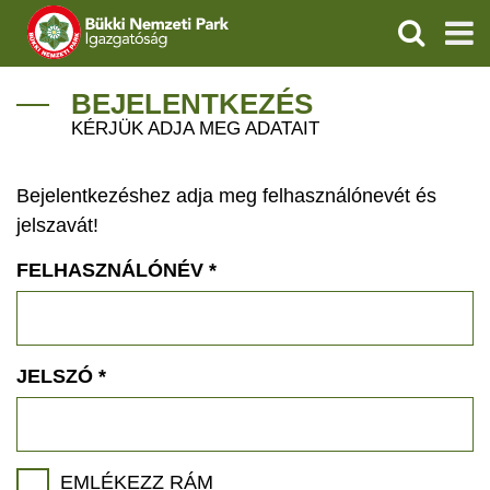
KERESÉS
IGAZGATÓSÁG
BEJELENTKEZÉS
KÉRJÜK ADJA MEG ADATAIT
TERMÉSZETVÉDELEM
Bejelentkezéshez adja meg felhasználónevét és
VÍZVÉDELEM
jelszavát!
ÖKOTURIZMUS
FELHASZNÁLÓNÉV
*
OKTATÁS
GEOPARKOK
JELSZÓ
*
KAPCSOLAT
EMLÉKEZZ RÁM