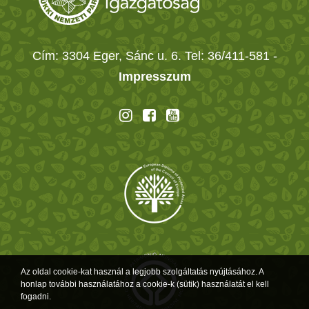
Cím: 3304 Eger, Sánc u. 6. Tel: 36/411-581
-
Impresszum
Az oldal cookie-kat használ a legjobb szolgáltatás nyújtásához. A
honlap további használatához a cookie-k (sütik) használatát el kell
fogadni.