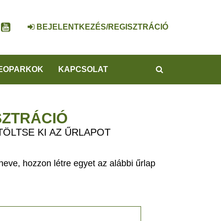
BEJELENTKEZÉS/REGISZTRÁCIÓ
KERESÉS
EOPARKOK
KAPCSOLAT
SZTRÁCIÓ
TÖLTSE KI AZ ŰRLAPOT
eve, hozzon létre egyet az alábbi űrlap