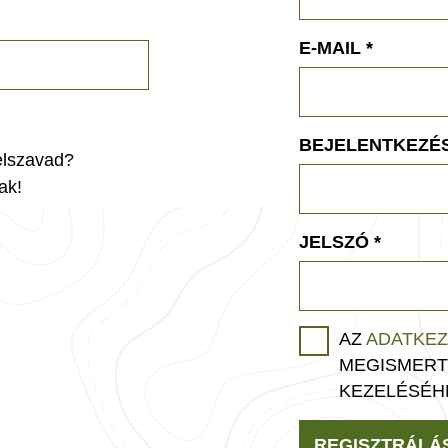
E-MAIL
*
BEJELENTKEZÉS
jelszavad?
ak!
JELSZÓ
*
AZ
ADATKEZ
MEGISMERT
KEZELÉSÉH
REGISZTRÁLÁ