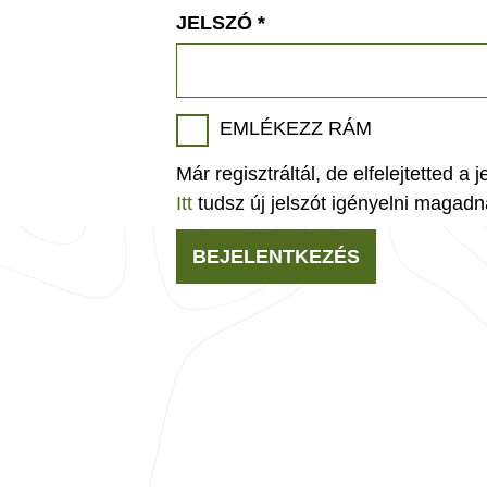
JELSZÓ
*
EMLÉKEZZ RÁM
Már regisztráltál, de elfelejtetted a 
Itt
tudsz új jelszót igényelni magadn
BEJELENTKEZÉS