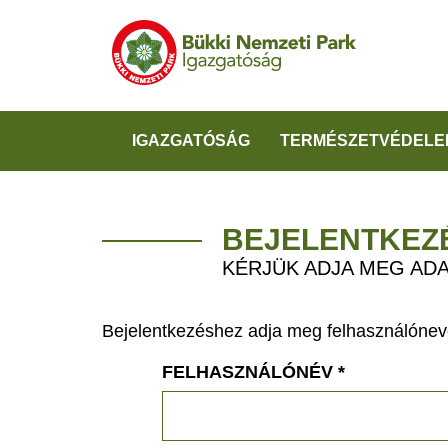
IGAZGATÓSÁG
TERMÉSZETVÉDELE
BEJELENTKEZ
KÉRJÜK ADJA MEG ADA
Bejelentkezéshez adja meg felhasználónevé
FELHASZNÁLÓNÉV
*