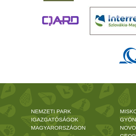
NEMZETI PARK
MISK
IGAZGATÓSÁGOK
GYÖN
MAGYARORSZÁGON
NOVO
GEOP