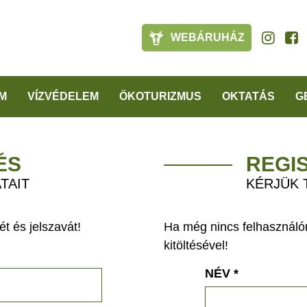
WEBÁRUHÁZ
M
VÍZVÉDELEM
ÖKOTURIZMUS
OKTATÁS
G
ÉS
REGI
TAIT
KÉRJÜK 
t és jelszavát!
Ha még nincs felhasználón
kitöltésével!
NÉV
*