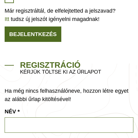
Már regisztráltál, de elfelejtetted a jelszavad?
Itt
tudsz új jelszót igényelni magadnak!
BEJELENTKEZÉS
REGISZTRÁCIÓ
KÉRJÜK TÖLTSE KI AZ ŰRLAPOT
Ha még nincs felhasználóneve, hozzon létre egyet
az alábbi űrlap kitöltésével!
NÉV
*