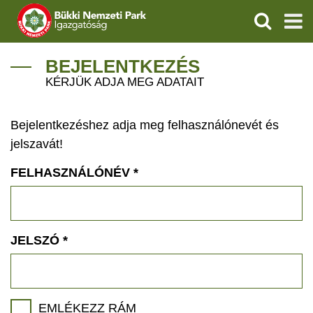
KERESÉS
IGAZGATÓSÁG
BEJELENTKEZÉS
KÉRJÜK ADJA MEG ADATAIT
TERMÉSZETVÉDELEM
Bejelentkezéshez adja meg felhasználónevét és
VÍZVÉDELEM
jelszavát!
ÖKOTURIZMUS
FELHASZNÁLÓNÉV
*
OKTATÁS
GEOPARKOK
JELSZÓ
*
KAPCSOLAT
EMLÉKEZZ RÁM