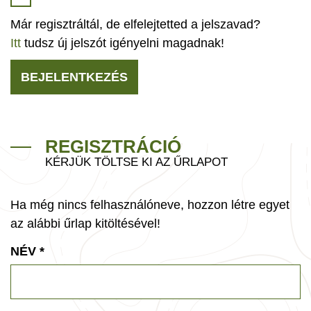
Már regisztráltál, de elfelejtetted a jelszavad?
Itt
tudsz új jelszót igényelni magadnak!
BEJELENTKEZÉS
REGISZTRÁCIÓ
KÉRJÜK TÖLTSE KI AZ ŰRLAPOT
Ha még nincs felhasználóneve, hozzon létre egyet
az alábbi űrlap kitöltésével!
NÉV
*