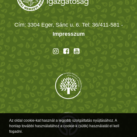
Cím: 3304 Eger, Sánc u. 6. Tel: 36/411-581
-
Impresszum
Az oldal cookie-kat használ a legjobb szolgáltatás nyújtásához. A
honlap további használatához a cookie-k (sütik) használatát el kell
fogadni.