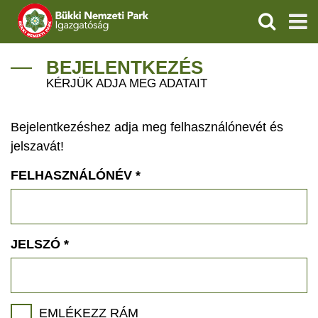
KERESÉS
IGAZGATÓSÁG
BEJELENTKEZÉS
KÉRJÜK ADJA MEG ADATAIT
TERMÉSZETVÉDELEM
Bejelentkezéshez adja meg felhasználónevét és
VÍZVÉDELEM
jelszavát!
ÖKOTURIZMUS
FELHASZNÁLÓNÉV
*
OKTATÁS
GEOPARKOK
JELSZÓ
*
KAPCSOLAT
EMLÉKEZZ RÁM