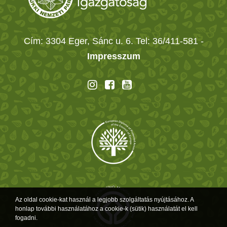
Cím: 3304 Eger, Sánc u. 6. Tel: 36/411-581
-
Impresszum
Az oldal cookie-kat használ a legjobb szolgáltatás nyújtásához. A
honlap további használatához a cookie-k (sütik) használatát el kell
fogadni.