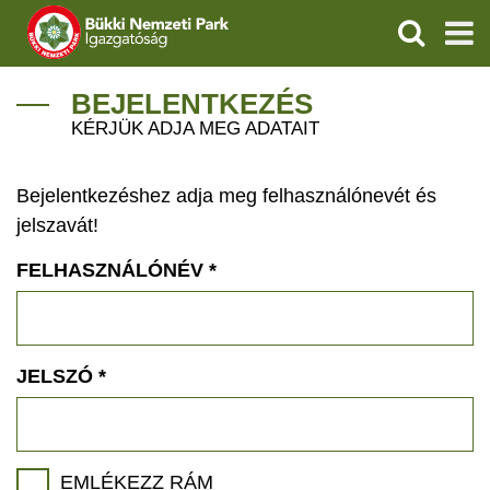
KERESÉS
IGAZGATÓSÁG
BEJELENTKEZÉS
KÉRJÜK ADJA MEG ADATAIT
TERMÉSZETVÉDELEM
Bejelentkezéshez adja meg felhasználónevét és
VÍZVÉDELEM
jelszavát!
ÖKOTURIZMUS
FELHASZNÁLÓNÉV
*
OKTATÁS
GEOPARKOK
JELSZÓ
*
KAPCSOLAT
EMLÉKEZZ RÁM