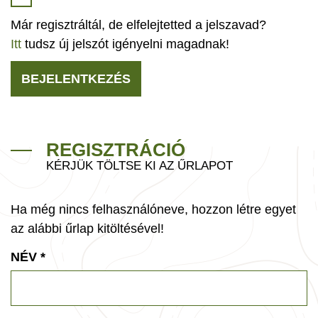
Már regisztráltál, de elfelejtetted a jelszavad?
Itt
tudsz új jelszót igényelni magadnak!
BEJELENTKEZÉS
REGISZTRÁCIÓ
KÉRJÜK TÖLTSE KI AZ ŰRLAPOT
Ha még nincs felhasználóneve, hozzon létre egyet
az alábbi űrlap kitöltésével!
NÉV
*