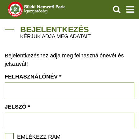
KERESÉS
IGAZGATÓSÁG
BEJELENTKEZÉS
KÉRJÜK ADJA MEG ADATAIT
TERMÉSZETVÉDELEM
Bejelentkezéshez adja meg felhasználónevét és
VÍZVÉDELEM
jelszavát!
ÖKOTURIZMUS
FELHASZNÁLÓNÉV
*
OKTATÁS
GEOPARKOK
JELSZÓ
*
KAPCSOLAT
EMLÉKEZZ RÁM