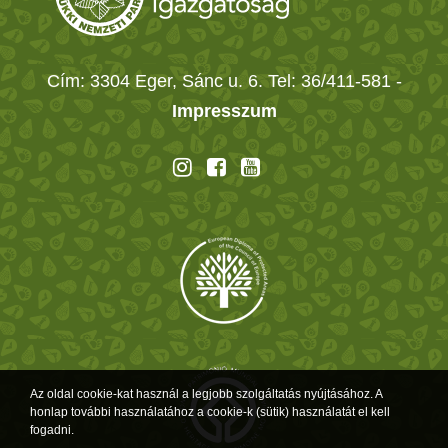
Cím: 3304 Eger, Sánc u. 6. Tel: 36/411-581
-
Impresszum
Az oldal cookie-kat használ a legjobb szolgáltatás nyújtásához. A
honlap további használatához a cookie-k (sütik) használatát el kell
fogadni.