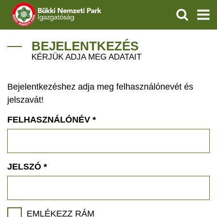
KERESÉS
IGAZGATÓSÁG
BEJELENTKEZÉS
KÉRJÜK ADJA MEG ADATAIT
TERMÉSZETVÉDELEM
Bejelentkezéshez adja meg felhasználónevét és
VÍZVÉDELEM
jelszavát!
ÖKOTURIZMUS
FELHASZNÁLÓNÉV
*
OKTATÁS
GEOPARKOK
JELSZÓ
*
KAPCSOLAT
EMLÉKEZZ RÁM