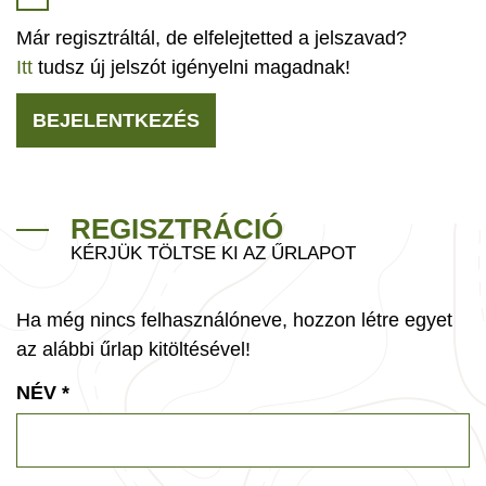
Már regisztráltál, de elfelejtetted a jelszavad?
Itt
tudsz új jelszót igényelni magadnak!
BEJELENTKEZÉS
REGISZTRÁCIÓ
KÉRJÜK TÖLTSE KI AZ ŰRLAPOT
Ha még nincs felhasználóneve, hozzon létre egyet
az alábbi űrlap kitöltésével!
NÉV
*