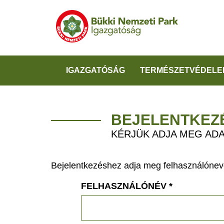
IGAZGATÓSÁG
TERMÉSZETVÉDELE
BEJELENTKEZ
KÉRJÜK ADJA MEG ADA
Bejelentkezéshez adja meg felhasználónevé
FELHASZNÁLÓNÉV
*