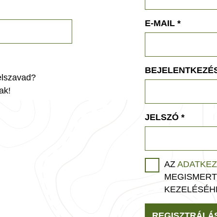
E-MAIL
*
BEJELENTKEZÉS
jelszavad?
ak!
JELSZÓ
*
AZ
ADATKEZ
MEGISMERT
KEZELÉSÉH
REGISZTRÁLÁ