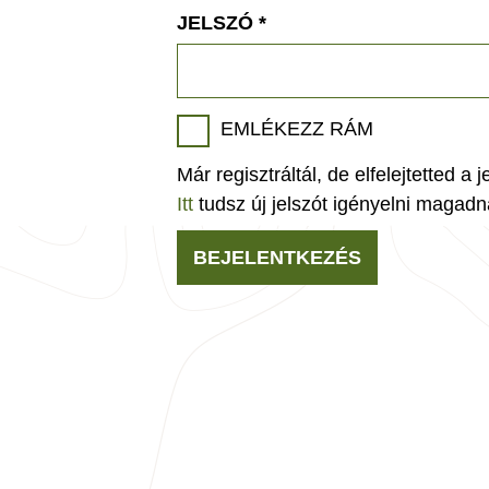
JELSZÓ
*
EMLÉKEZZ RÁM
Már regisztráltál, de elfelejtetted a 
Itt
tudsz új jelszót igényelni magadn
BEJELENTKEZÉS