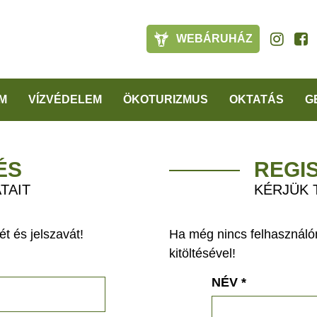
WEBÁRUHÁZ
M
VÍZVÉDELEM
ÖKOTURIZMUS
OKTATÁS
G
ÉS
REGI
TAIT
KÉRJÜK 
t és jelszavát!
Ha még nincs felhasználón
kitöltésével!
NÉV
*