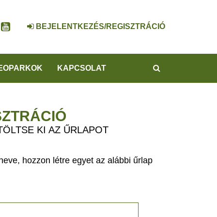
BEJELENTKEZÉS/REGISZTRÁCIÓ
KERESÉS
EOPARKOK
KAPCSOLAT
SZTRÁCIÓ
TÖLTSE KI AZ ŰRLAPOT
eve, hozzon létre egyet az alábbi űrlap