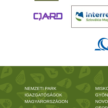
NEMZETI PARK
MISK
IGAZGATÓSÁGOK
GYÖN
MAGYARORSZÁGON
NOVO
GEOP