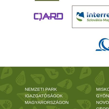
NEMZETI PARK
MISK
IGAZGATÓSÁGOK
GYÖN
MAGYARORSZÁGON
NOVO
GEOP