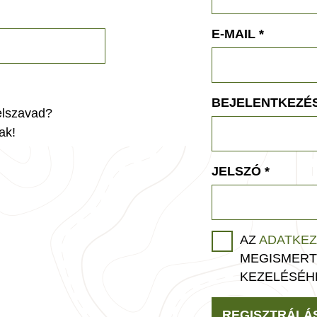
E-MAIL
*
BEJELENTKEZÉS
jelszavad?
ak!
JELSZÓ
*
AZ
ADATKEZ
MEGISMERT
KEZELÉSÉH
REGISZTRÁLÁ