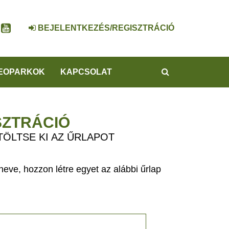
BEJELENTKEZÉS/REGISZTRÁCIÓ
KERESÉS
EOPARKOK
KAPCSOLAT
SZTRÁCIÓ
TÖLTSE KI AZ ŰRLAPOT
eve, hozzon létre egyet az alábbi űrlap