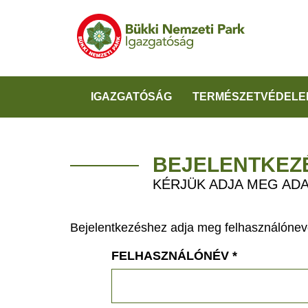
IGAZGATÓSÁG
TERMÉSZETVÉDELE
BEJELENTKEZ
KÉRJÜK ADJA MEG ADA
Bejelentkezéshez adja meg felhasználónevé
FELHASZNÁLÓNÉV
*