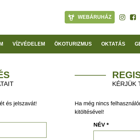
WEBÁRUHÁZ
M
VÍZVÉDELEM
ÖKOTURIZMUS
OKTATÁS
G
ÉS
REGI
TAIT
KÉRJÜK 
t és jelszavát!
Ha még nincs felhasználón
kitöltésével!
NÉV
*