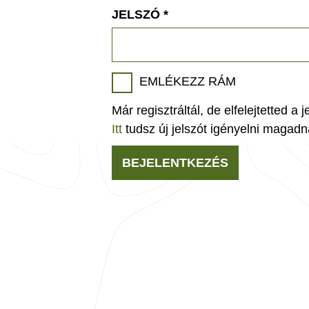
JELSZÓ
*
EMLÉKEZZ RÁM
Már regisztráltál, de elfelejtetted a 
Itt
tudsz új jelszót igényelni magadn
BEJELENTKEZÉS