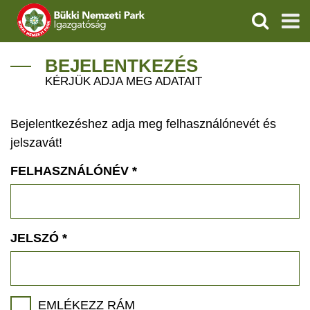
KERESÉS
IGAZGATÓSÁG
BEJELENTKEZÉS
KÉRJÜK ADJA MEG ADATAIT
TERMÉSZETVÉDELEM
Bejelentkezéshez adja meg felhasználónevét és
VÍZVÉDELEM
jelszavát!
ÖKOTURIZMUS
FELHASZNÁLÓNÉV
*
OKTATÁS
GEOPARKOK
JELSZÓ
*
KAPCSOLAT
EMLÉKEZZ RÁM