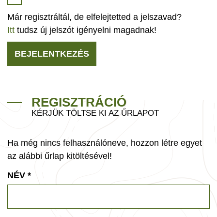
Már regisztráltál, de elfelejtetted a jelszavad?
Itt
tudsz új jelszót igényelni magadnak!
BEJELENTKEZÉS
REGISZTRÁCIÓ
KÉRJÜK TÖLTSE KI AZ ŰRLAPOT
Ha még nincs felhasználóneve, hozzon létre egyet
az alábbi űrlap kitöltésével!
NÉV
*