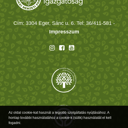
Cím: 3304 Eger, Sánc u. 6. Tel: 36/411-581
-
Impresszum
Az oldal cookie-kat használ a legjobb szolgáltatás nyújtásához. A
honlap további használatához a cookie-k (sütik) használatát el kell
fogadni.