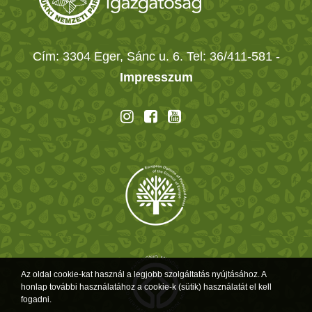
Cím: 3304 Eger, Sánc u. 6. Tel: 36/411-581
-
Impresszum
Az oldal cookie-kat használ a legjobb szolgáltatás nyújtásához. A
honlap további használatához a cookie-k (sütik) használatát el kell
fogadni.