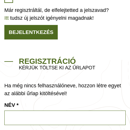
Már regisztráltál, de elfelejtetted a jelszavad?
Itt
tudsz új jelszót igényelni magadnak!
BEJELENTKEZÉS
REGISZTRÁCIÓ
KÉRJÜK TÖLTSE KI AZ ŰRLAPOT
Ha még nincs felhasználóneve, hozzon létre egyet
az alábbi űrlap kitöltésével!
NÉV
*