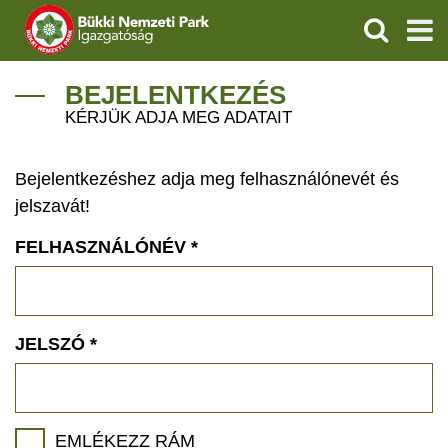
KERESÉS
IGAZGATÓSÁG
BEJELENTKEZÉS
KÉRJÜK ADJA MEG ADATAIT
TERMÉSZETVÉDELEM
Bejelentkezéshez adja meg felhasználónevét és
VÍZVÉDELEM
jelszavát!
ÖKOTURIZMUS
FELHASZNÁLÓNÉV
*
OKTATÁS
GEOPARKOK
JELSZÓ
*
KAPCSOLAT
EMLÉKEZZ RÁM