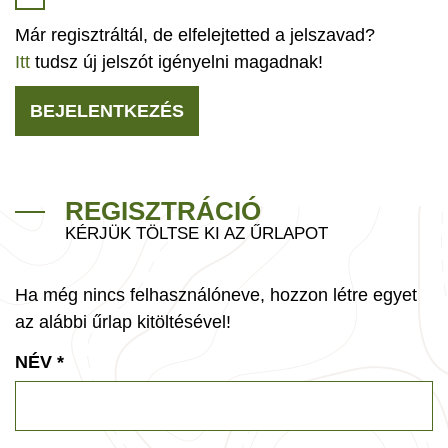
Már regisztráltál, de elfelejtetted a jelszavad?
Itt
tudsz új jelszót igényelni magadnak!
BEJELENTKEZÉS
REGISZTRÁCIÓ
KÉRJÜK TÖLTSE KI AZ ŰRLAPOT
Ha még nincs felhasználóneve, hozzon létre egyet
az alábbi űrlap kitöltésével!
NÉV
*