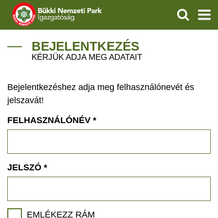
KERESÉS
IGAZGATÓSÁG
BEJELENTKEZÉS
KÉRJÜK ADJA MEG ADATAIT
TERMÉSZETVÉDELEM
Bejelentkezéshez adja meg felhasználónevét és
VÍZVÉDELEM
jelszavát!
ÖKOTURIZMUS
FELHASZNÁLÓNÉV
*
OKTATÁS
GEOPARKOK
JELSZÓ
*
KAPCSOLAT
EMLÉKEZZ RÁM