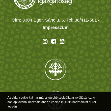
Cím: 3304 Eger, Sánc u. 6. Tel: 36/411-581
-
Impresszum
Az oldal cookie-kat használ a legjobb szolgáltatás nyújtásához. A
honlap további használatához a cookie-k (sütik) használatát el kell
fogadni.