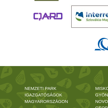
NEMZETI PARK
MISK
IGAZGATÓSÁGOK
GYÖN
MAGYARORSZÁGON
NOVO
GEOP