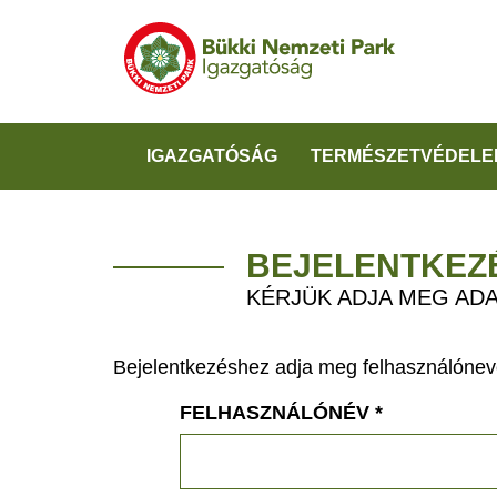
IGAZGATÓSÁG
TERMÉSZETVÉDELE
BEJELENTKEZ
KÉRJÜK ADJA MEG ADA
Bejelentkezéshez adja meg felhasználónevé
FELHASZNÁLÓNÉV
*