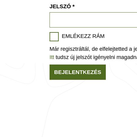
JELSZÓ
*
EMLÉKEZZ RÁM
Már regisztráltál, de elfelejtetted a 
Itt
tudsz új jelszót igényelni magadn
BEJELENTKEZÉS