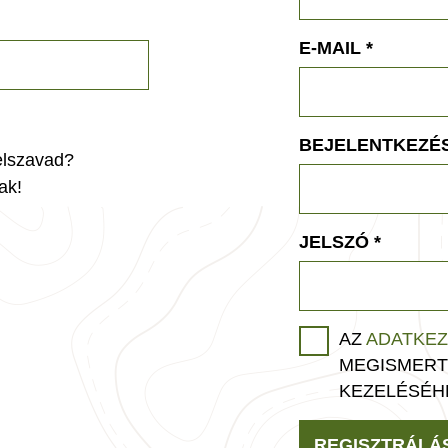
E-MAIL
*
BEJELENTKEZÉS
jelszavad?
ak!
JELSZÓ
*
AZ
ADATKEZ
MEGISMERT
KEZELÉSÉH
REGISZTRÁLÁ