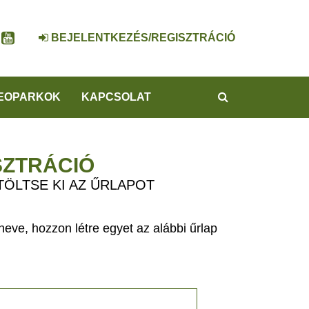
BEJELENTKEZÉS/REGISZTRÁCIÓ
KERESÉS
EOPARKOK
KAPCSOLAT
SZTRÁCIÓ
TÖLTSE KI AZ ŰRLAPOT
eve, hozzon létre egyet az alábbi űrlap