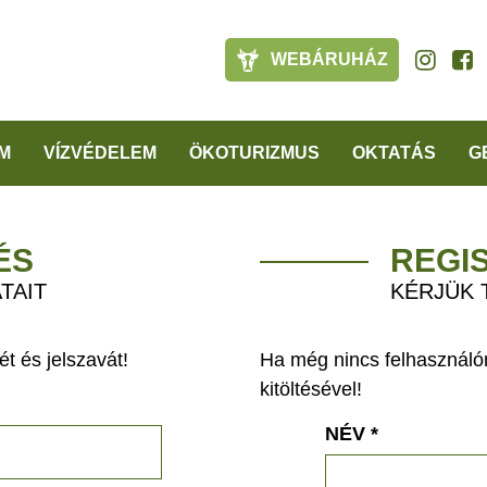
WEBÁRUHÁZ
M
VÍZVÉDELEM
ÖKOTURIZMUS
OKTATÁS
G
ÉS
REGI
TAIT
KÉRJÜK 
t és jelszavát!
Ha még nincs felhasználón
kitöltésével!
NÉV
*