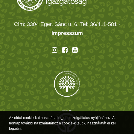
Cím: 3304 Eger, Sánc u. 6. Tel: 36/411-581
-
Impresszum
Az oldal cookie-kat használ a legjobb szolgáltatás nyújtásához. A
honlap további használatához a cookie-k (sütik) használatát el kell
fogadni.