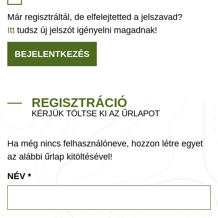
Már regisztráltál, de elfelejtetted a jelszavad?
Itt
tudsz új jelszót igényelni magadnak!
BEJELENTKEZÉS
REGISZTRÁCIÓ
KÉRJÜK TÖLTSE KI AZ ŰRLAPOT
Ha még nincs felhasználóneve, hozzon létre egyet
az alábbi űrlap kitöltésével!
NÉV
*