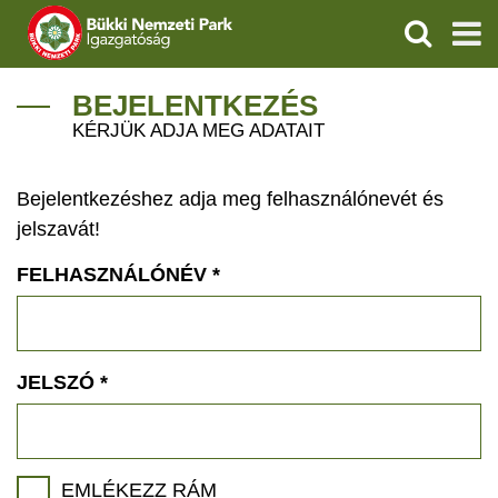
KERESÉS
IGAZGATÓSÁG
BEJELENTKEZÉS
KÉRJÜK ADJA MEG ADATAIT
TERMÉSZETVÉDELEM
Bejelentkezéshez adja meg felhasználónevét és
VÍZVÉDELEM
jelszavát!
ÖKOTURIZMUS
FELHASZNÁLÓNÉV
*
OKTATÁS
GEOPARKOK
JELSZÓ
*
KAPCSOLAT
EMLÉKEZZ RÁM