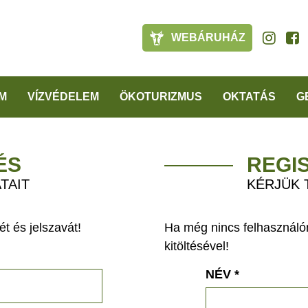
WEBÁRUHÁZ
M
VÍZVÉDELEM
ÖKOTURIZMUS
OKTATÁS
G
ÉS
REGI
TAIT
KÉRJÜK 
t és jelszavát!
Ha még nincs felhasználón
kitöltésével!
NÉV
*