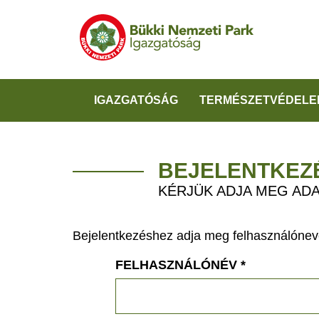
IGAZGATÓSÁG
TERMÉSZETVÉDELE
BEJELENTKEZ
KÉRJÜK ADJA MEG ADA
Bejelentkezéshez adja meg felhasználónevé
FELHASZNÁLÓNÉV
*