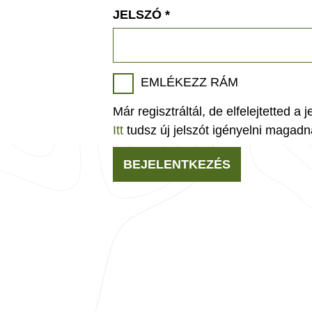
JELSZÓ
*
EMLÉKEZZ RÁM
Már regisztráltál, de elfelejtetted a 
Itt
tudsz új jelszót igényelni magadn
BEJELENTKEZÉS