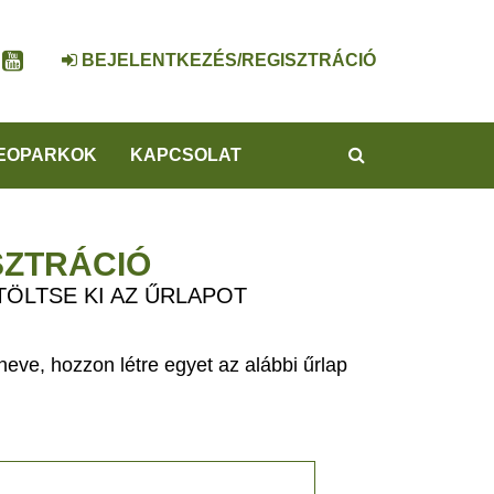
BEJELENTKEZÉS/REGISZTRÁCIÓ
KERESÉS
EOPARKOK
KAPCSOLAT
SZTRÁCIÓ
TÖLTSE KI AZ ŰRLAPOT
eve, hozzon létre egyet az alábbi űrlap