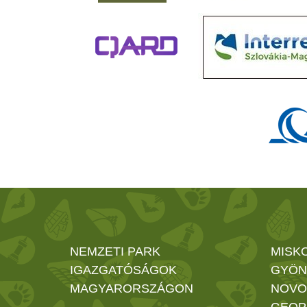
NEMZETI PARK
MISK
IGAZGATÓSÁGOK
GYÖN
MAGYARORSZÁGON
NOVO
GEOP