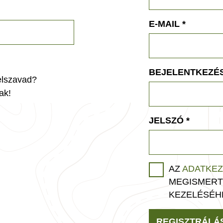
E-MAIL
*
BEJELENTKEZÉS
jelszavad?
ak!
JELSZÓ
*
AZ
ADATKEZ
MEGISMERT
KEZELÉSÉH
REGISZTRÁLÁ