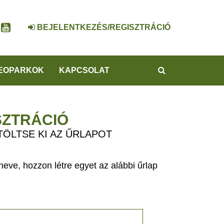
BEJELENTKEZÉS/REGISZTRÁCIÓ
KERESÉS
EOPARKOK
KAPCSOLAT
SZTRÁCIÓ
TÖLTSE KI AZ ŰRLAPOT
eve, hozzon létre egyet az alábbi űrlap