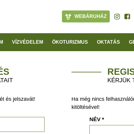
WEBÁRUHÁZ
M
VÍZVÉDELEM
ÖKOTURIZMUS
OKTATÁS
G
ÉS
REGI
TAIT
KÉRJÜK 
t és jelszavát!
Ha még nincs felhasználón
kitöltésével!
NÉV
*