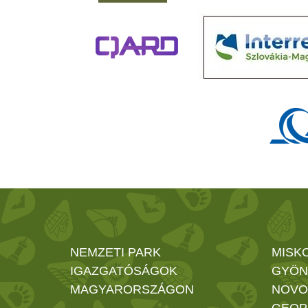
NEMZETI PARK
MISK
IGAZGATÓSÁGOK
GYÖN
MAGYARORSZÁGON
NOVO
GEOP