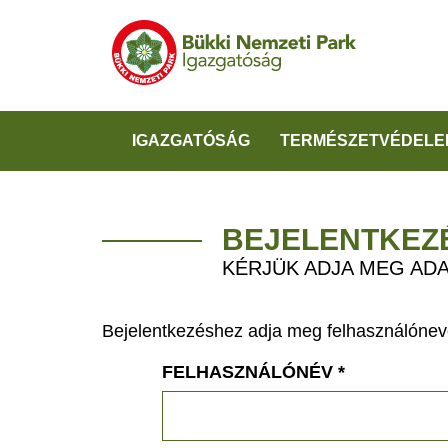
IGAZGATÓSÁG
TERMÉSZETVÉDELE
BEJELENTKEZ
KÉRJÜK ADJA MEG ADA
Bejelentkezéshez adja meg felhasználónevé
FELHASZNÁLÓNÉV
*