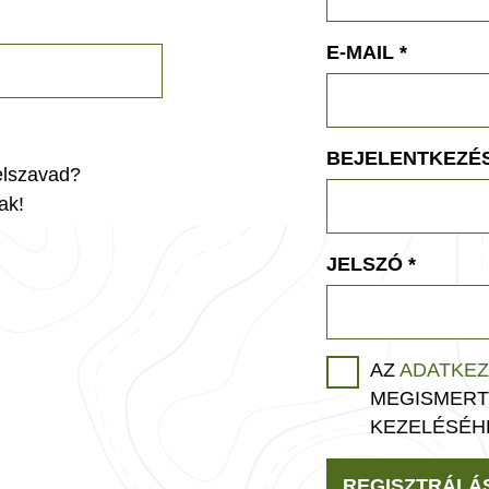
E-MAIL
*
BEJELENTKEZÉS
jelszavad?
ak!
JELSZÓ
*
AZ
ADATKEZ
MEGISMERT
KEZELÉSÉH
REGISZTRÁLÁ