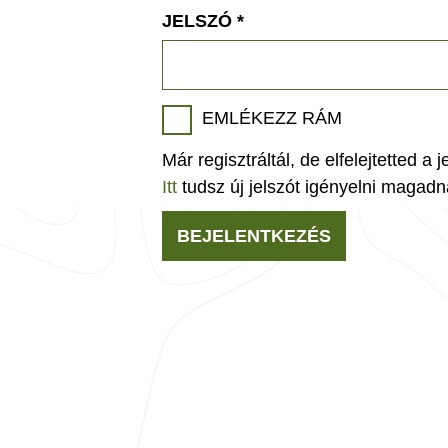
JELSZÓ
*
EMLÉKEZZ RÁM
Már regisztráltál, de elfelejtetted a 
Itt
tudsz új jelszót igényelni magadn
BEJELENTKEZÉS