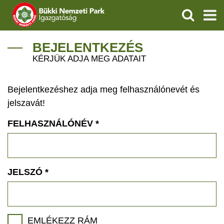
KERESÉS
IGAZGATÓSÁG
BEJELENTKEZÉS
KÉRJÜK ADJA MEG ADATAIT
TERMÉSZETVÉDELEM
Bejelentkezéshez adja meg felhasználónevét és
VÍZVÉDELEM
jelszavát!
ÖKOTURIZMUS
FELHASZNÁLÓNÉV
*
OKTATÁS
GEOPARKOK
JELSZÓ
*
KAPCSOLAT
EMLÉKEZZ RÁM