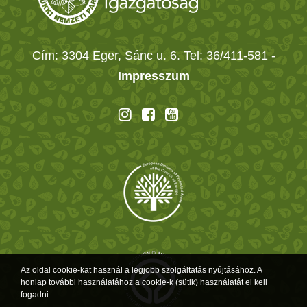
Cím: 3304 Eger, Sánc u. 6. Tel: 36/411-581
-
Impresszum
Az oldal cookie-kat használ a legjobb szolgáltatás nyújtásához. A
honlap további használatához a cookie-k (sütik) használatát el kell
fogadni.