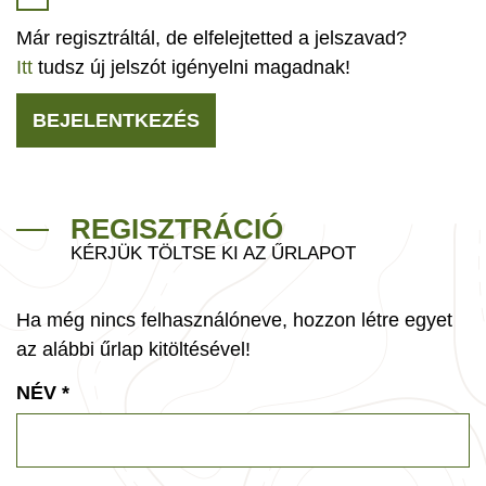
Már regisztráltál, de elfelejtetted a jelszavad?
Itt
tudsz új jelszót igényelni magadnak!
BEJELENTKEZÉS
REGISZTRÁCIÓ
KÉRJÜK TÖLTSE KI AZ ŰRLAPOT
Ha még nincs felhasználóneve, hozzon létre egyet
az alábbi űrlap kitöltésével!
NÉV
*