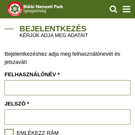
KERESÉS
IGAZGATÓSÁG
BEJELENTKEZÉS
KÉRJÜK ADJA MEG ADATAIT
TERMÉSZETVÉDELEM
Bejelentkezéshez adja meg felhasználónevét és
VÍZVÉDELEM
jelszavát!
ÖKOTURIZMUS
FELHASZNÁLÓNÉV
*
OKTATÁS
GEOPARKOK
JELSZÓ
*
KAPCSOLAT
EMLÉKEZZ RÁM