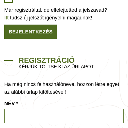
Már regisztráltál, de elfelejtetted a jelszavad?
Itt
tudsz új jelszót igényelni magadnak!
BEJELENTKEZÉS
REGISZTRÁCIÓ
KÉRJÜK TÖLTSE KI AZ ŰRLAPOT
Ha még nincs felhasználóneve, hozzon létre egyet
az alábbi űrlap kitöltésével!
NÉV
*