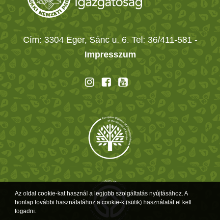
Cím: 3304 Eger, Sánc u. 6. Tel: 36/411-581
-
Impresszum
Az oldal cookie-kat használ a legjobb szolgáltatás nyújtásához. A
honlap további használatához a cookie-k (sütik) használatát el kell
fogadni.