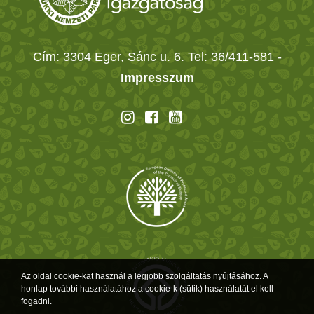
Cím: 3304 Eger, Sánc u. 6. Tel: 36/411-581
-
Impresszum
Az oldal cookie-kat használ a legjobb szolgáltatás nyújtásához. A
honlap további használatához a cookie-k (sütik) használatát el kell
fogadni.