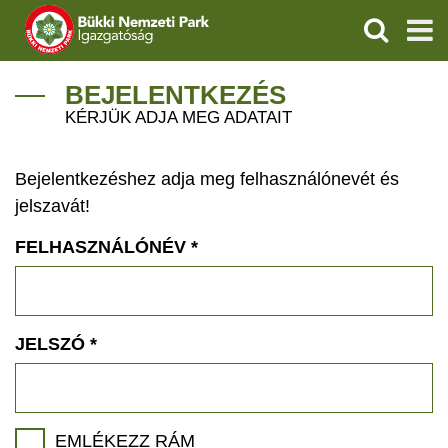
KERESÉS
IGAZGATÓSÁG
BEJELENTKEZÉS
KÉRJÜK ADJA MEG ADATAIT
TERMÉSZETVÉDELEM
Bejelentkezéshez adja meg felhasználónevét és
VÍZVÉDELEM
jelszavát!
ÖKOTURIZMUS
FELHASZNÁLÓNÉV
*
OKTATÁS
GEOPARKOK
JELSZÓ
*
KAPCSOLAT
EMLÉKEZZ RÁM