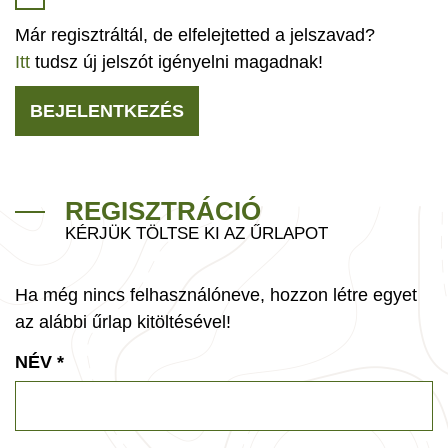
Már regisztráltál, de elfelejtetted a jelszavad?
Itt
tudsz új jelszót igényelni magadnak!
BEJELENTKEZÉS
REGISZTRÁCIÓ
KÉRJÜK TÖLTSE KI AZ ŰRLAPOT
Ha még nincs felhasználóneve, hozzon létre egyet
az alábbi űrlap kitöltésével!
NÉV
*