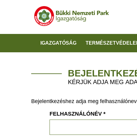
IGAZGATÓSÁG
TERMÉSZETVÉDELE
BEJELENTKEZ
KÉRJÜK ADJA MEG ADA
Bejelentkezéshez adja meg felhasználónevé
FELHASZNÁLÓNÉV
*