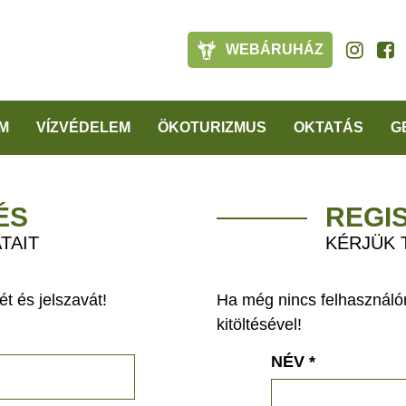
WEBÁRUHÁZ
M
VÍZVÉDELEM
ÖKOTURIZMUS
OKTATÁS
G
ÉS
REGI
TAIT
KÉRJÜK 
t és jelszavát!
Ha még nincs felhasználón
kitöltésével!
NÉV
*