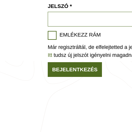
JELSZÓ
*
EMLÉKEZZ RÁM
Már regisztráltál, de elfelejtetted a 
Itt
tudsz új jelszót igényelni magadn
BEJELENTKEZÉS