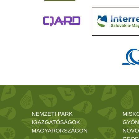
NEMZETI PARK
MISK
IGAZGATÓSÁGOK
GYÖN
MAGYARORSZÁGON
NOVO
GEOP