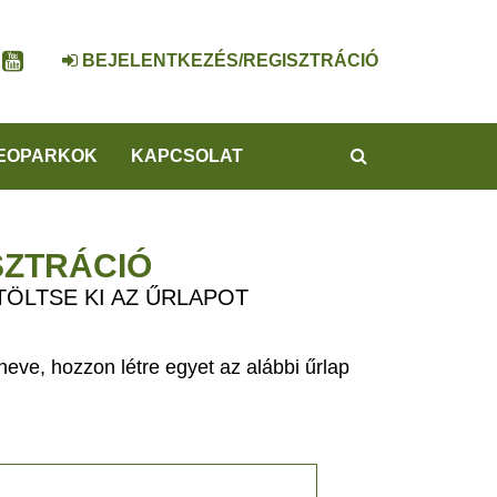
BEJELENTKEZÉS/REGISZTRÁCIÓ
KERESÉS
EOPARKOK
KAPCSOLAT
SZTRÁCIÓ
TÖLTSE KI AZ ŰRLAPOT
eve, hozzon létre egyet az alábbi űrlap