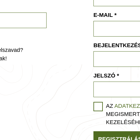
E-MAIL
*
BEJELENTKEZÉS
jelszavad?
ak!
JELSZÓ
*
AZ
ADATKEZ
MEGISMERT
KEZELÉSÉH
REGISZTRÁLÁ