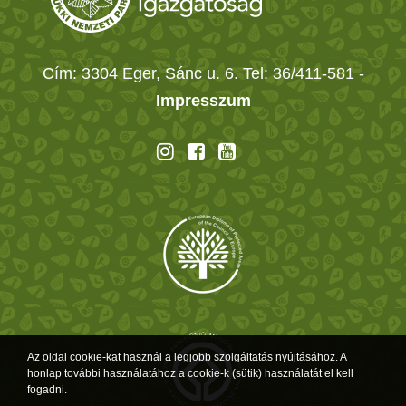
Cím: 3304 Eger, Sánc u. 6. Tel: 36/411-581
-
Impresszum
Az oldal cookie-kat használ a legjobb szolgáltatás nyújtásához. A
honlap további használatához a cookie-k (sütik) használatát el kell
fogadni.