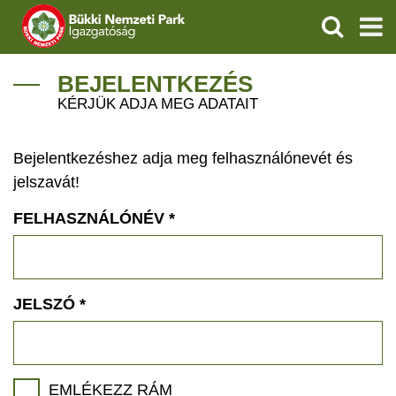
KERESÉS
IGAZGATÓSÁG
BEJELENTKEZÉS
KÉRJÜK ADJA MEG ADATAIT
TERMÉSZETVÉDELEM
Bejelentkezéshez adja meg felhasználónevét és
VÍZVÉDELEM
jelszavát!
ÖKOTURIZMUS
FELHASZNÁLÓNÉV
*
OKTATÁS
GEOPARKOK
JELSZÓ
*
KAPCSOLAT
EMLÉKEZZ RÁM