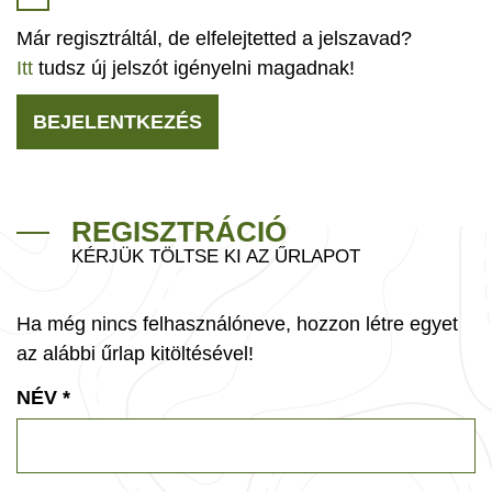
Már regisztráltál, de elfelejtetted a jelszavad?
Itt
tudsz új jelszót igényelni magadnak!
BEJELENTKEZÉS
REGISZTRÁCIÓ
KÉRJÜK TÖLTSE KI AZ ŰRLAPOT
Ha még nincs felhasználóneve, hozzon létre egyet
az alábbi űrlap kitöltésével!
NÉV
*