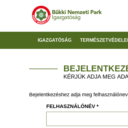
IGAZGATÓSÁG
TERMÉSZETVÉDELE
BEJELENTKEZ
KÉRJÜK ADJA MEG ADA
Bejelentkezéshez adja meg felhasználónevé
FELHASZNÁLÓNÉV
*