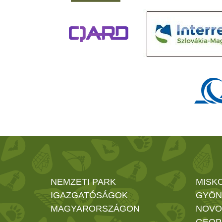
NEMZETI PARK
MISK
IGAZGATÓSÁGOK
GYÖN
MAGYARORSZÁGON
NOVO
GEOP