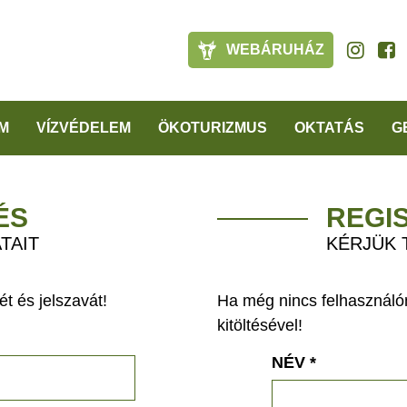
WEBÁRUHÁZ
M
VÍZVÉDELEM
ÖKOTURIZMUS
OKTATÁS
G
ÉS
REGI
TAIT
KÉRJÜK 
t és jelszavát!
Ha még nincs felhasználón
kitöltésével!
NÉV
*