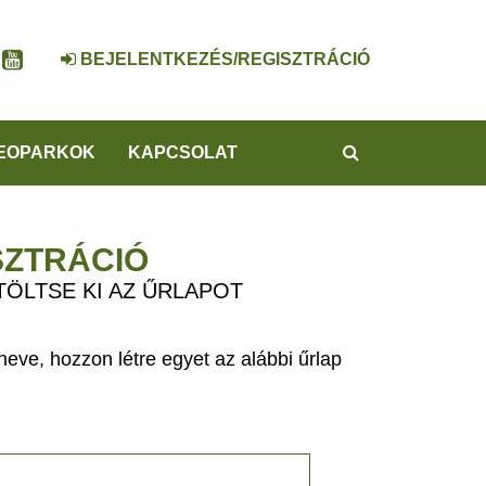
BEJELENTKEZÉS/REGISZTRÁCIÓ
KERESÉS
EOPARKOK
KAPCSOLAT
SZTRÁCIÓ
TÖLTSE KI AZ ŰRLAPOT
eve, hozzon létre egyet az alábbi űrlap