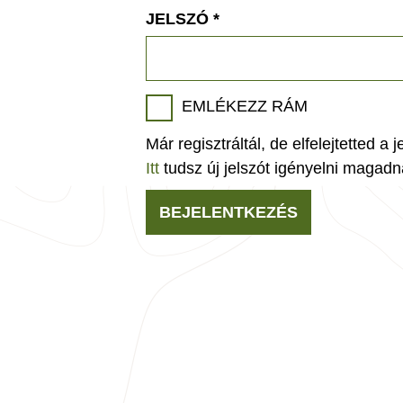
JELSZÓ
*
EMLÉKEZZ RÁM
Már regisztráltál, de elfelejtetted a 
Itt
tudsz új jelszót igényelni magadn
BEJELENTKEZÉS