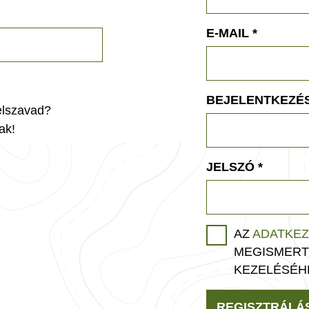
E-MAIL
*
BEJELENTKEZÉS
jelszavad?
ak!
JELSZÓ
*
AZ
ADATKEZ
MEGISMERT
KEZELÉSÉH
REGISZTRÁLÁ