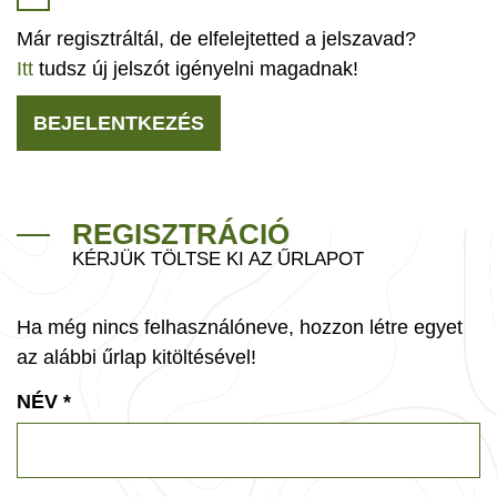
Már regisztráltál, de elfelejtetted a jelszavad?
Itt
tudsz új jelszót igényelni magadnak!
BEJELENTKEZÉS
REGISZTRÁCIÓ
KÉRJÜK TÖLTSE KI AZ ŰRLAPOT
Ha még nincs felhasználóneve, hozzon létre egyet
az alábbi űrlap kitöltésével!
NÉV
*