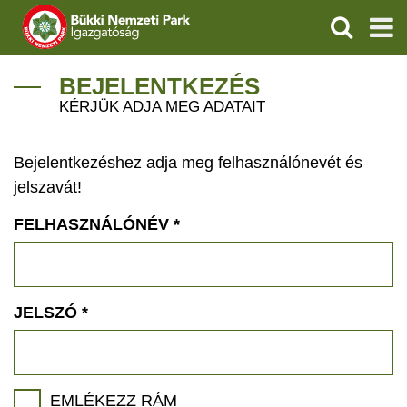
KERESÉS
IGAZGATÓSÁG
BEJELENTKEZÉS
KÉRJÜK ADJA MEG ADATAIT
TERMÉSZETVÉDELEM
Bejelentkezéshez adja meg felhasználónevét és
VÍZVÉDELEM
jelszavát!
ÖKOTURIZMUS
FELHASZNÁLÓNÉV
*
OKTATÁS
GEOPARKOK
JELSZÓ
*
KAPCSOLAT
EMLÉKEZZ RÁM