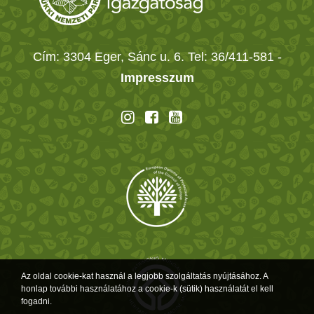
Cím: 3304 Eger, Sánc u. 6. Tel: 36/411-581
-
Impresszum
Az oldal cookie-kat használ a legjobb szolgáltatás nyújtásához. A
honlap további használatához a cookie-k (sütik) használatát el kell
fogadni.