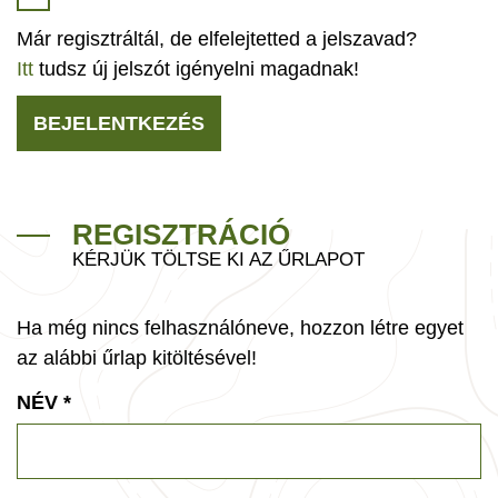
Már regisztráltál, de elfelejtetted a jelszavad?
Itt
tudsz új jelszót igényelni magadnak!
BEJELENTKEZÉS
REGISZTRÁCIÓ
KÉRJÜK TÖLTSE KI AZ ŰRLAPOT
Ha még nincs felhasználóneve, hozzon létre egyet
az alábbi űrlap kitöltésével!
NÉV
*