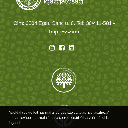
Cím: 3304 Eger, Sánc u. 6. Tel: 36/411-581
-
Impresszum
Az oldal cookie-kat használ a legjobb szolgáltatás nyújtásához. A
honlap további használatához a cookie-k (sütik) használatát el kell
fogadni.