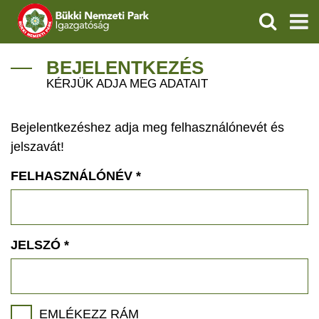
KERESÉS
IGAZGATÓSÁG
BEJELENTKEZÉS
KÉRJÜK ADJA MEG ADATAIT
TERMÉSZETVÉDELEM
Bejelentkezéshez adja meg felhasználónevét és
VÍZVÉDELEM
jelszavát!
ÖKOTURIZMUS
FELHASZNÁLÓNÉV
*
OKTATÁS
GEOPARKOK
JELSZÓ
*
KAPCSOLAT
EMLÉKEZZ RÁM