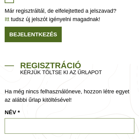
Már regisztráltál, de elfelejtetted a jelszavad?
Itt
tudsz új jelszót igényelni magadnak!
BEJELENTKEZÉS
REGISZTRÁCIÓ
KÉRJÜK TÖLTSE KI AZ ŰRLAPOT
Ha még nincs felhasználóneve, hozzon létre egyet
az alábbi űrlap kitöltésével!
NÉV
*