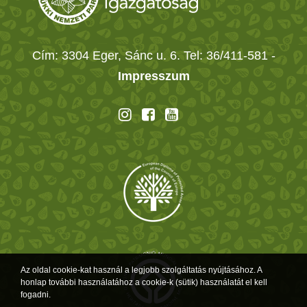
Cím: 3304 Eger, Sánc u. 6. Tel: 36/411-581
-
Impresszum
Az oldal cookie-kat használ a legjobb szolgáltatás nyújtásához. A
honlap további használatához a cookie-k (sütik) használatát el kell
fogadni.