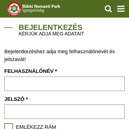
KERESÉS
IGAZGATÓSÁG
BEJELENTKEZÉS
KÉRJÜK ADJA MEG ADATAIT
TERMÉSZETVÉDELEM
Bejelentkezéshez adja meg felhasználónevét és
VÍZVÉDELEM
jelszavát!
ÖKOTURIZMUS
FELHASZNÁLÓNÉV
*
OKTATÁS
GEOPARKOK
JELSZÓ
*
KAPCSOLAT
EMLÉKEZZ RÁM