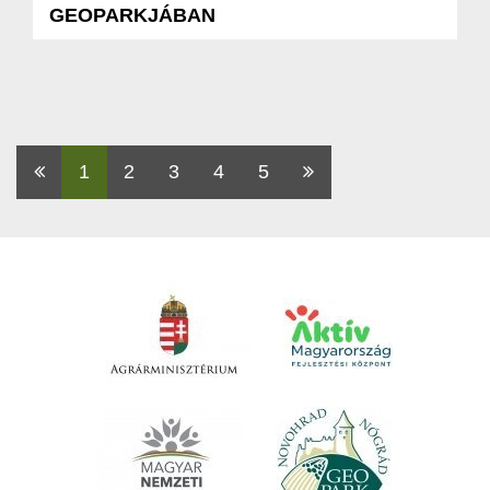
GEOPARKJÁBAN
Első
1
2
3
4
5
Utolsó
oldal
oldal