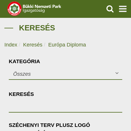
KERESÉS
IGAZGATÓSÁG
KERESÉS
TERMÉSZETVÉDELEM
Index
Keresés
Európa Diploma
VÍZVÉDELEM
KATEGÓRIA
ÖKOTURIZMUS
Összes
OKTATÁS
KERESÉS
GEOPARKOK
KAPCSOLAT
SZÉCHENYI TERV PLUSZ LOGÓ