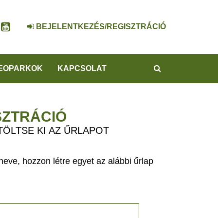
BEJELENTKEZÉS/REGISZTRÁCIÓ
KERESÉS
EOPARKOK
KAPCSOLAT
SZTRÁCIÓ
TÖLTSE KI AZ ŰRLAPOT
eve, hozzon létre egyet az alábbi űrlap