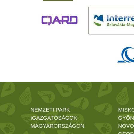
NEMZETI PARK
MISK
IGAZGATÓSÁGOK
GYÖN
MAGYARORSZÁGON
NOVO
GEOP