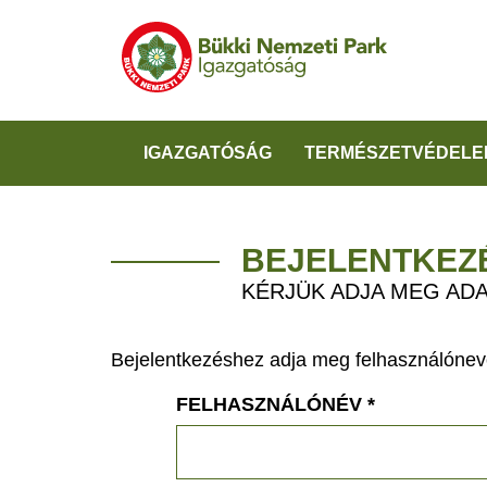
IGAZGATÓSÁG
TERMÉSZETVÉDELE
BEJELENTKEZ
KÉRJÜK ADJA MEG ADA
Bejelentkezéshez adja meg felhasználónevé
FELHASZNÁLÓNÉV
*