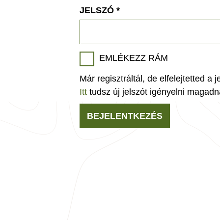
JELSZÓ
*
EMLÉKEZZ RÁM
Már regisztráltál, de elfelejtetted a 
Itt
tudsz új jelszót igényelni magadn
BEJELENTKEZÉS