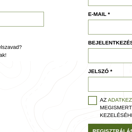
E-MAIL
*
BEJELENTKEZÉS
jelszavad?
ak!
JELSZÓ
*
AZ
ADATKEZ
MEGISMERT
KEZELÉSÉH
REGISZTRÁLÁ