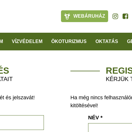
WEBÁRUHÁZ
M
VÍZVÉDELEM
ÖKOTURIZMUS
OKTATÁS
G
ÉS
REGI
TAIT
KÉRJÜK 
t és jelszavát!
Ha még nincs felhasználón
kitöltésével!
NÉV
*