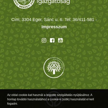
Cím: 3304 Eger, Sánc u. 6. Tel: 36/411-581
-
Impresszum
Az oldal cookie-kat használ a legjobb szolgáltatás nyújtásához. A
honlap további használatához a cookie-k (sütik) használatát el kell
fogadni.