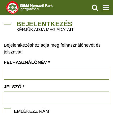
KERESÉS
IGAZGATÓSÁG
BEJELENTKEZÉS
KÉRJÜK ADJA MEG ADATAIT
TERMÉSZETVÉDELEM
Bejelentkezéshez adja meg felhasználónevét és
VÍZVÉDELEM
jelszavát!
ÖKOTURIZMUS
FELHASZNÁLÓNÉV
*
OKTATÁS
GEOPARKOK
JELSZÓ
*
KAPCSOLAT
EMLÉKEZZ RÁM