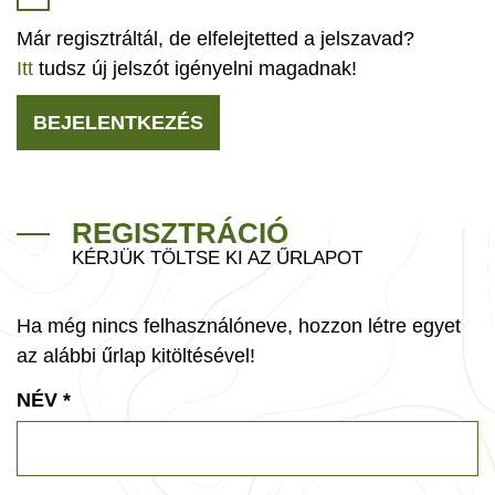
Már regisztráltál, de elfelejtetted a jelszavad?
Itt
tudsz új jelszót igényelni magadnak!
BEJELENTKEZÉS
REGISZTRÁCIÓ
KÉRJÜK TÖLTSE KI AZ ŰRLAPOT
Ha még nincs felhasználóneve, hozzon létre egyet
az alábbi űrlap kitöltésével!
NÉV
*