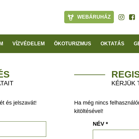
WEBÁRUHÁZ
M
VÍZVÉDELEM
ÖKOTURIZMUS
OKTATÁS
G
ÉS
REGI
TAIT
KÉRJÜK 
t és jelszavát!
Ha még nincs felhasználón
kitöltésével!
NÉV
*