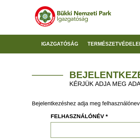
IGAZGATÓSÁG
TERMÉSZETVÉDELE
BEJELENTKEZ
KÉRJÜK ADJA MEG ADA
Bejelentkezéshez adja meg felhasználónevé
FELHASZNÁLÓNÉV
*