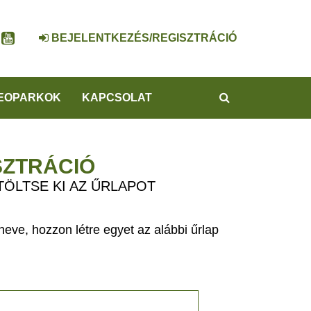
BEJELENTKEZÉS/REGISZTRÁCIÓ
KERESÉS
EOPARKOK
KAPCSOLAT
SZTRÁCIÓ
TÖLTSE KI AZ ŰRLAPOT
eve, hozzon létre egyet az alábbi űrlap