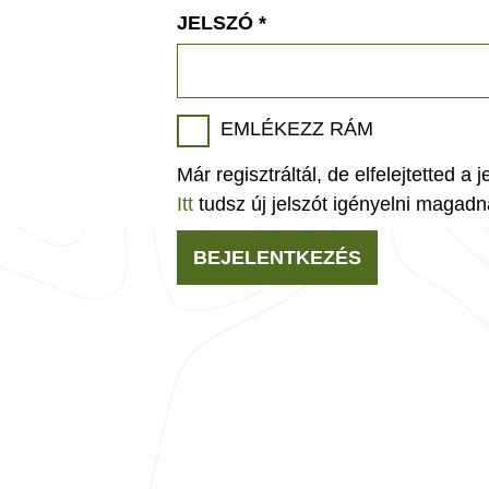
JELSZÓ
*
EMLÉKEZZ RÁM
Már regisztráltál, de elfelejtetted a 
Itt
tudsz új jelszót igényelni magadn
BEJELENTKEZÉS