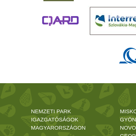
NEMZETI PARK
MISK
IGAZGATÓSÁGOK
GYÖN
MAGYARORSZÁGON
NOVO
GEOP