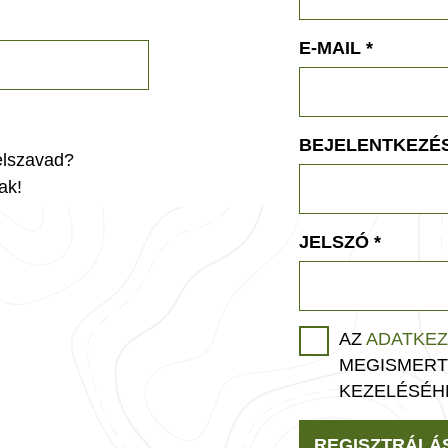
E-MAIL
*
BEJELENTKEZÉS
jelszavad?
ak!
JELSZÓ
*
AZ
ADATKEZ
MEGISMERT
KEZELÉSÉH
REGISZTRÁLÁ