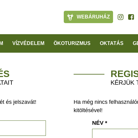
WEBÁRUHÁZ
M
VÍZVÉDELEM
ÖKOTURIZMUS
OKTATÁS
G
ÉS
REGI
TAIT
KÉRJÜK 
t és jelszavát!
Ha még nincs felhasználón
kitöltésével!
NÉV
*