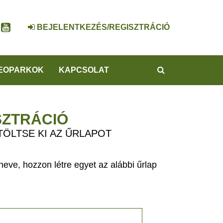
BEJELENTKEZÉS/REGISZTRÁCIÓ
KERESÉS
EOPARKOK
KAPCSOLAT
SZTRÁCIÓ
TÖLTSE KI AZ ŰRLAPOT
eve, hozzon létre egyet az alábbi űrlap