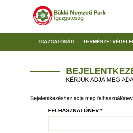
IGAZGATÓSÁG
TERMÉSZETVÉDELE
BEJELENTKEZ
KÉRJÜK ADJA MEG ADA
Bejelentkezéshez adja meg felhasználónevé
FELHASZNÁLÓNÉV
*