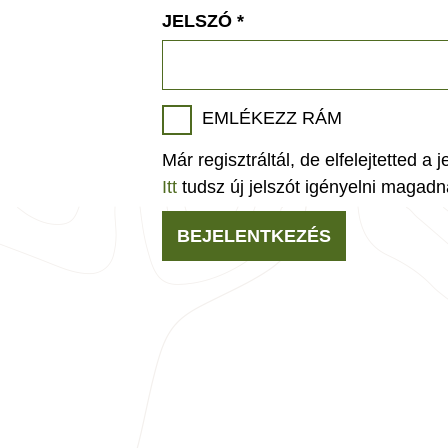
JELSZÓ
*
EMLÉKEZZ RÁM
Már regisztráltál, de elfelejtetted a 
Itt
tudsz új jelszót igényelni magadn
BEJELENTKEZÉS