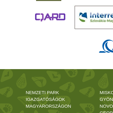
NEMZETI PARK
MISK
IGAZGATÓSÁGOK
GYÖN
MAGYARORSZÁGON
NOVO
GEOP