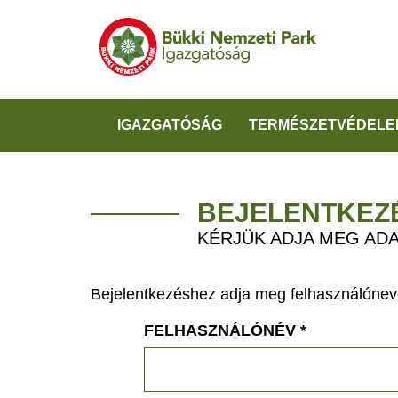
IGAZGATÓSÁG
TERMÉSZETVÉDELE
BEJELENTKEZ
KÉRJÜK ADJA MEG ADA
Bejelentkezéshez adja meg felhasználónevé
FELHASZNÁLÓNÉV
*