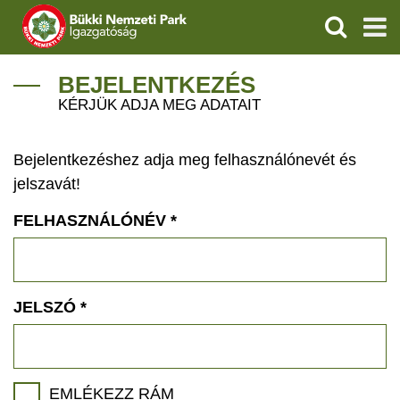
KERESÉS
IGAZGATÓSÁG
BEJELENTKEZÉS
KÉRJÜK ADJA MEG ADATAIT
TERMÉSZETVÉDELEM
Bejelentkezéshez adja meg felhasználónevét és
VÍZVÉDELEM
jelszavát!
ÖKOTURIZMUS
FELHASZNÁLÓNÉV
*
OKTATÁS
GEOPARKOK
JELSZÓ
*
KAPCSOLAT
EMLÉKEZZ RÁM