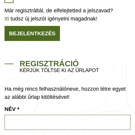
Már regisztráltál, de elfelejtetted a jelszavad?
Itt
tudsz új jelszót igényelni magadnak!
BEJELENTKEZÉS
REGISZTRÁCIÓ
KÉRJÜK TÖLTSE KI AZ ŰRLAPOT
Ha még nincs felhasználóneve, hozzon létre egyet
az alábbi űrlap kitöltésével!
NÉV
*