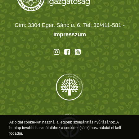
Cím: 3304 Eger, Sánc u. 6. Tel: 36/411-581
-
Impresszum
Az oldal cookie-kat használ a legjobb szolgáltatás nyújtásához. A
honlap további használatához a cookie-k (sütik) használatát el kell
fogadni.