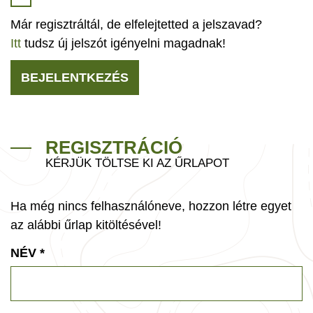
Már regisztráltál, de elfelejtetted a jelszavad?
Itt
tudsz új jelszót igényelni magadnak!
BEJELENTKEZÉS
REGISZTRÁCIÓ
KÉRJÜK TÖLTSE KI AZ ŰRLAPOT
Ha még nincs felhasználóneve, hozzon létre egyet
az alábbi űrlap kitöltésével!
NÉV
*