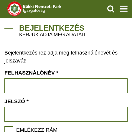
KERESÉS
IGAZGATÓSÁG
BEJELENTKEZÉS
KÉRJÜK ADJA MEG ADATAIT
TERMÉSZETVÉDELEM
Bejelentkezéshez adja meg felhasználónevét és
VÍZVÉDELEM
jelszavát!
ÖKOTURIZMUS
FELHASZNÁLÓNÉV
*
OKTATÁS
GEOPARKOK
JELSZÓ
*
KAPCSOLAT
EMLÉKEZZ RÁM