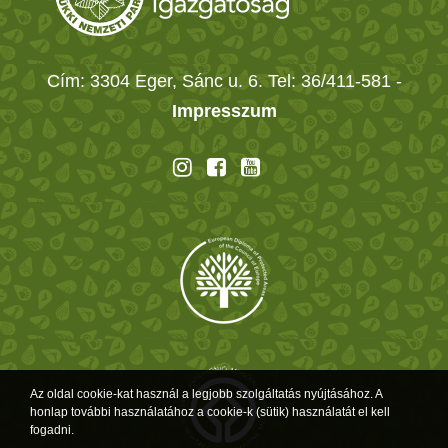
Cím: 3304 Eger, Sánc u. 6. Tel: 36/411-581
-
Impresszum
Az oldal cookie-kat használ a legjobb szolgáltatás nyújtásához. A
honlap további használatához a cookie-k (sütik) használatát el kell
fogadni.