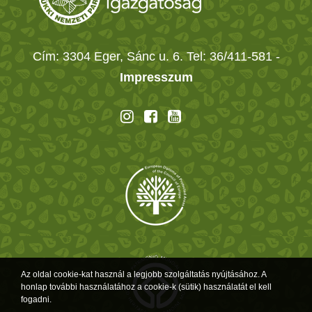
Cím: 3304 Eger, Sánc u. 6. Tel: 36/411-581
-
Impresszum
Az oldal cookie-kat használ a legjobb szolgáltatás nyújtásához. A
honlap további használatához a cookie-k (sütik) használatát el kell
fogadni.