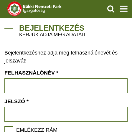
KERESÉS
IGAZGATÓSÁG
BEJELENTKEZÉS
KÉRJÜK ADJA MEG ADATAIT
TERMÉSZETVÉDELEM
Bejelentkezéshez adja meg felhasználónevét és
VÍZVÉDELEM
jelszavát!
ÖKOTURIZMUS
FELHASZNÁLÓNÉV
*
OKTATÁS
GEOPARKOK
JELSZÓ
*
KAPCSOLAT
EMLÉKEZZ RÁM