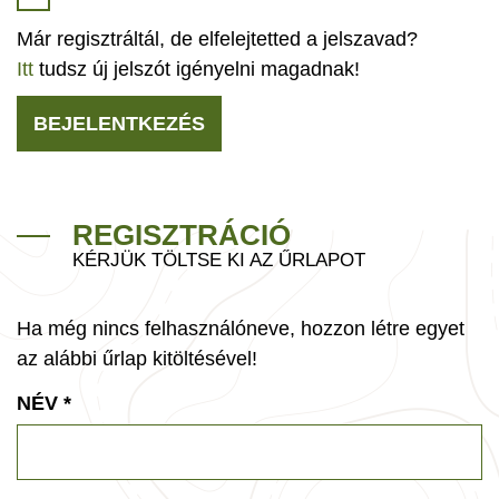
Már regisztráltál, de elfelejtetted a jelszavad?
Itt
tudsz új jelszót igényelni magadnak!
BEJELENTKEZÉS
REGISZTRÁCIÓ
KÉRJÜK TÖLTSE KI AZ ŰRLAPOT
Ha még nincs felhasználóneve, hozzon létre egyet
az alábbi űrlap kitöltésével!
NÉV
*