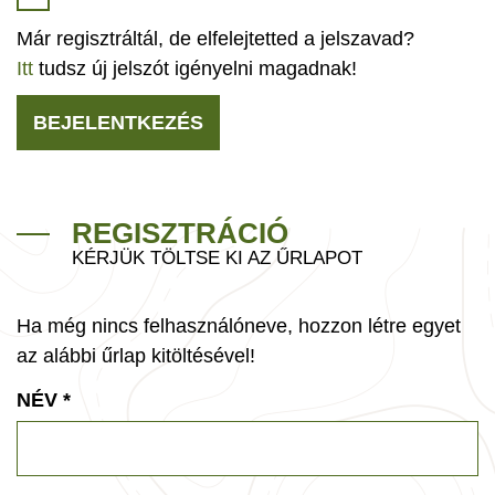
Már regisztráltál, de elfelejtetted a jelszavad?
Itt
tudsz új jelszót igényelni magadnak!
BEJELENTKEZÉS
REGISZTRÁCIÓ
KÉRJÜK TÖLTSE KI AZ ŰRLAPOT
Ha még nincs felhasználóneve, hozzon létre egyet
az alábbi űrlap kitöltésével!
NÉV
*