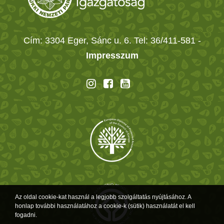
Cím: 3304 Eger, Sánc u. 6. Tel: 36/411-581
-
Impresszum
Az oldal cookie-kat használ a legjobb szolgáltatás nyújtásához. A
honlap további használatához a cookie-k (sütik) használatát el kell
fogadni.