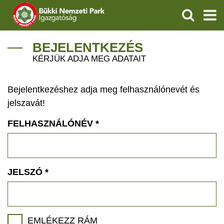
KERESÉS
IGAZGATÓSÁG
BEJELENTKEZÉS
KÉRJÜK ADJA MEG ADATAIT
TERMÉSZETVÉDELEM
Bejelentkezéshez adja meg felhasználónevét és
VÍZVÉDELEM
jelszavát!
ÖKOTURIZMUS
FELHASZNÁLÓNÉV
*
OKTATÁS
GEOPARKOK
JELSZÓ
*
KAPCSOLAT
EMLÉKEZZ RÁM