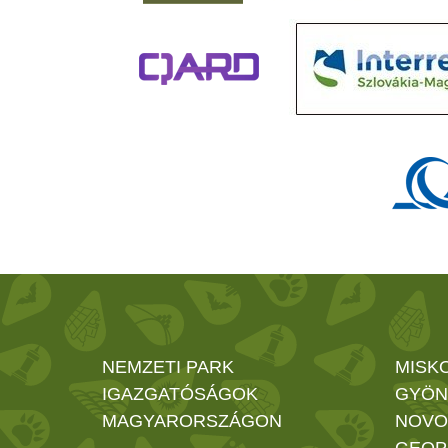
NEMZETI PARK
MISK
IGAZGATÓSÁGOK
GYÖN
MAGYARORSZÁGON
NOVO
GEOP