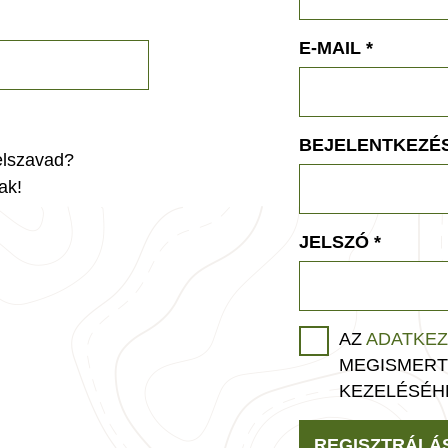
E-MAIL
*
BEJELENTKEZÉS
jelszavad?
ak!
JELSZÓ
*
AZ
ADATKEZ
MEGISMERT
KEZELÉSÉH
REGISZTRÁLÁ