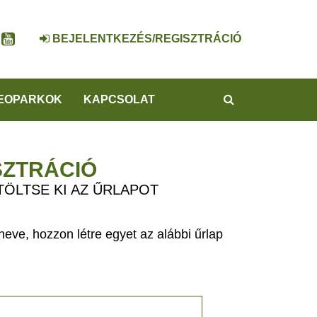
BEJELENTKEZÉS/REGISZTRÁCIÓ
KERESÉS
EOPARKOK
KAPCSOLAT
SZTRÁCIÓ
TÖLTSE KI AZ ŰRLAPOT
eve, hozzon létre egyet az alábbi űrlap