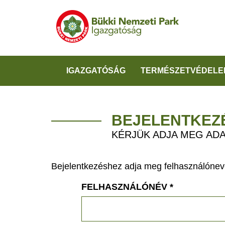
IGAZGATÓSÁG
TERMÉSZETVÉDELE
BEJELENTKEZ
KÉRJÜK ADJA MEG ADA
Bejelentkezéshez adja meg felhasználónevé
FELHASZNÁLÓNÉV
*