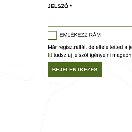
JELSZÓ
*
EMLÉKEZZ RÁM
Már regisztráltál, de elfelejtetted a 
Itt
tudsz új jelszót igényelni magadn
BEJELENTKEZÉS