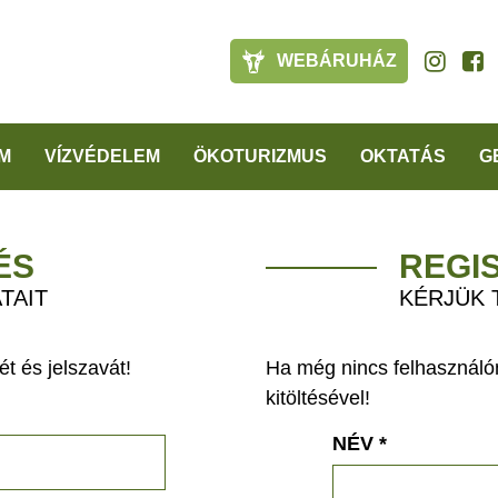
WEBÁRUHÁZ
M
VÍZVÉDELEM
ÖKOTURIZMUS
OKTATÁS
G
ÉS
REGI
TAIT
KÉRJÜK 
t és jelszavát!
Ha még nincs felhasználón
kitöltésével!
NÉV
*