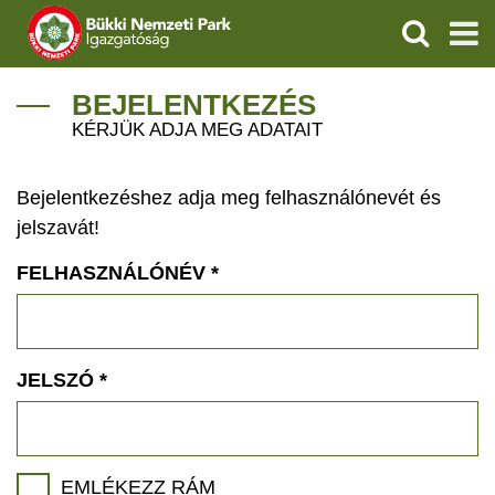
KERESÉS
IGAZGATÓSÁG
BEJELENTKEZÉS
KÉRJÜK ADJA MEG ADATAIT
TERMÉSZETVÉDELEM
Bejelentkezéshez adja meg felhasználónevét és
VÍZVÉDELEM
jelszavát!
ÖKOTURIZMUS
FELHASZNÁLÓNÉV
*
OKTATÁS
GEOPARKOK
JELSZÓ
*
KAPCSOLAT
EMLÉKEZZ RÁM