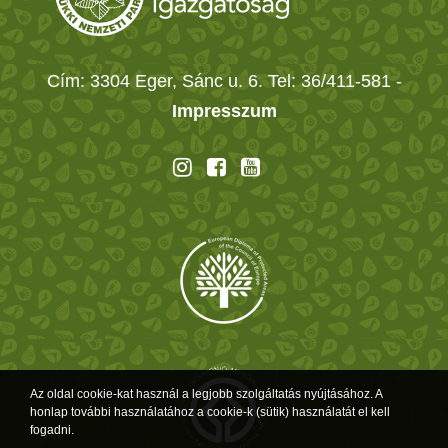
Cím: 3304 Eger, Sánc u. 6. Tel: 36/411-581
-
Impresszum
Az oldal cookie-kat használ a legjobb szolgáltatás nyújtásához. A
honlap további használatához a cookie-k (sütik) használatát el kell
fogadni.