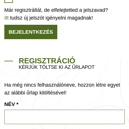
Már regisztráltál, de elfelejtetted a jelszavad?
Itt
tudsz új jelszót igényelni magadnak!
BEJELENTKEZÉS
REGISZTRÁCIÓ
KÉRJÜK TÖLTSE KI AZ ŰRLAPOT
Ha még nincs felhasználóneve, hozzon létre egyet
az alábbi űrlap kitöltésével!
NÉV
*