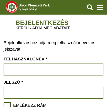
KERESÉS
IGAZGATÓSÁG
BEJELENTKEZÉS
KÉRJÜK ADJA MEG ADATAIT
TERMÉSZETVÉDELEM
Bejelentkezéshez adja meg felhasználónevét és
VÍZVÉDELEM
jelszavát!
ÖKOTURIZMUS
FELHASZNÁLÓNÉV
*
OKTATÁS
GEOPARKOK
JELSZÓ
*
KAPCSOLAT
EMLÉKEZZ RÁM