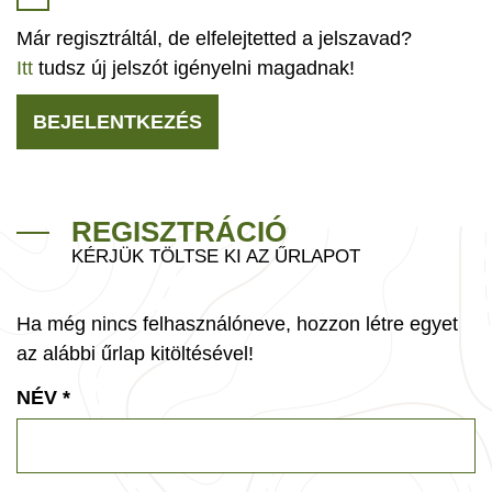
Már regisztráltál, de elfelejtetted a jelszavad?
Itt
tudsz új jelszót igényelni magadnak!
BEJELENTKEZÉS
REGISZTRÁCIÓ
KÉRJÜK TÖLTSE KI AZ ŰRLAPOT
Ha még nincs felhasználóneve, hozzon létre egyet
az alábbi űrlap kitöltésével!
NÉV
*