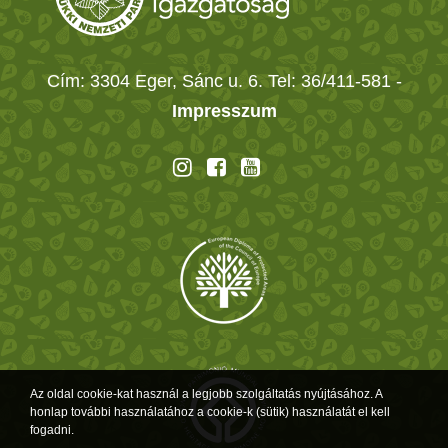
Cím: 3304 Eger, Sánc u. 6. Tel: 36/411-581
-
Impresszum
Az oldal cookie-kat használ a legjobb szolgáltatás nyújtásához. A
honlap további használatához a cookie-k (sütik) használatát el kell
fogadni.