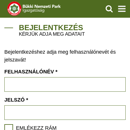
KERESÉS
IGAZGATÓSÁG
BEJELENTKEZÉS
KÉRJÜK ADJA MEG ADATAIT
TERMÉSZETVÉDELEM
Bejelentkezéshez adja meg felhasználónevét és
VÍZVÉDELEM
jelszavát!
ÖKOTURIZMUS
FELHASZNÁLÓNÉV
*
OKTATÁS
GEOPARKOK
JELSZÓ
*
KAPCSOLAT
EMLÉKEZZ RÁM