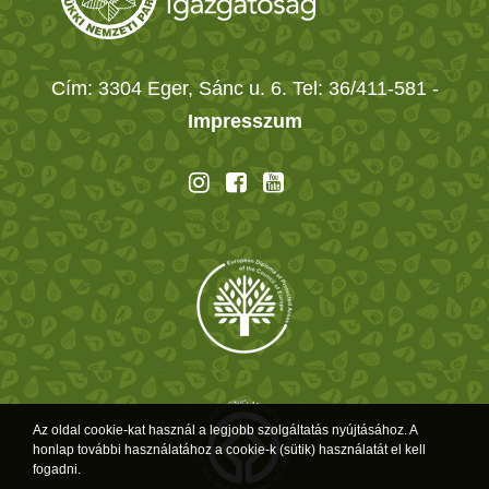
Cím: 3304 Eger, Sánc u. 6. Tel: 36/411-581
-
Impresszum
Az oldal cookie-kat használ a legjobb szolgáltatás nyújtásához. A
honlap további használatához a cookie-k (sütik) használatát el kell
fogadni.