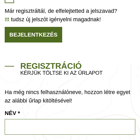
Már regisztráltál, de elfelejtetted a jelszavad?
Itt
tudsz új jelszót igényelni magadnak!
BEJELENTKEZÉS
REGISZTRÁCIÓ
KÉRJÜK TÖLTSE KI AZ ŰRLAPOT
Ha még nincs felhasználóneve, hozzon létre egyet
az alábbi űrlap kitöltésével!
NÉV
*