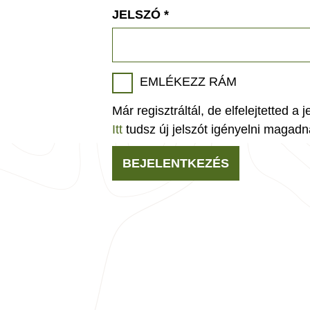
JELSZÓ
*
EMLÉKEZZ RÁM
Már regisztráltál, de elfelejtetted a 
Itt
tudsz új jelszót igényelni magadn
BEJELENTKEZÉS