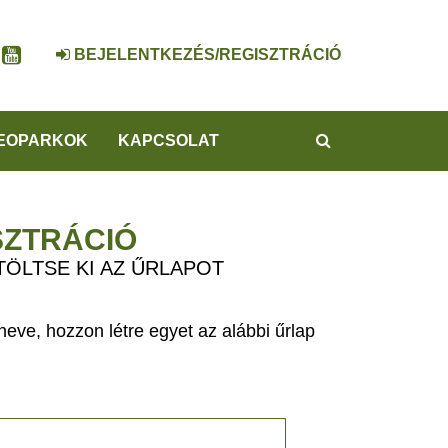
BEJELENTKEZÉS/REGISZTRÁCIÓ
KERESÉS
EOPARKOK
KAPCSOLAT
SZTRÁCIÓ
TÖLTSE KI AZ ŰRLAPOT
eve, hozzon létre egyet az alábbi űrlap