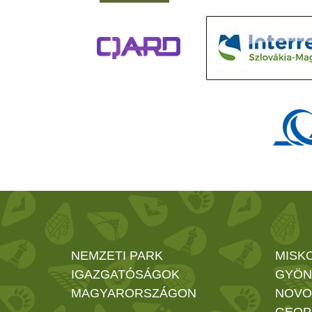
NEMZETI PARK
MISK
IGAZGATÓSÁGOK
GYÖN
MAGYARORSZÁGON
NOVO
GEOP