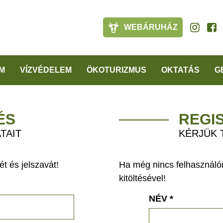
WEBÁRUHÁZ
M
VÍZVÉDELEM
ÖKOTURIZMUS
OKTATÁS
G
ÉS
REGI
TAIT
KÉRJÜK 
t és jelszavát!
Ha még nincs felhasználón
kitöltésével!
NÉV
*