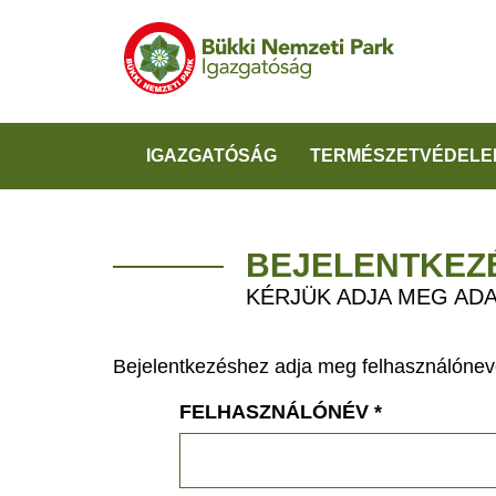
IGAZGATÓSÁG
TERMÉSZETVÉDELE
BEJELENTKEZ
KÉRJÜK ADJA MEG ADA
Bejelentkezéshez adja meg felhasználónevé
FELHASZNÁLÓNÉV
*