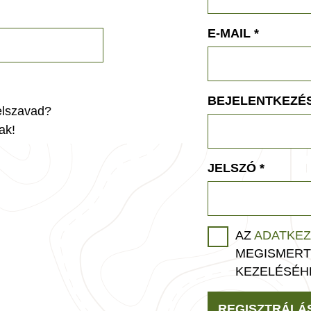
E-MAIL
*
BEJELENTKEZÉS
jelszavad?
ak!
JELSZÓ
*
AZ
ADATKEZ
MEGISMERT
KEZELÉSÉH
REGISZTRÁLÁ