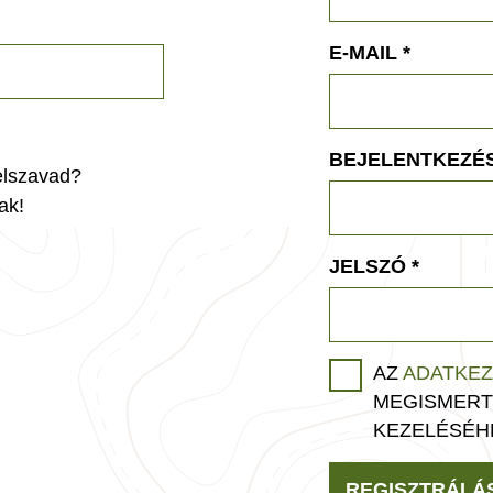
E-MAIL
*
BEJELENTKEZÉS
jelszavad?
ak!
JELSZÓ
*
AZ
ADATKEZ
MEGISMERT
KEZELÉSÉH
REGISZTRÁLÁ