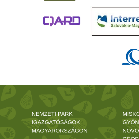
NEMZETI PARK
MISK
IGAZGATÓSÁGOK
GYÖN
MAGYARORSZÁGON
NOVO
GEOP