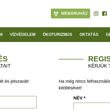
WEBÁRUHÁZ
M
VÍZVÉDELEM
ÖKOTURIZMUS
OKTATÁS
G
ÉS
REGI
TAIT
KÉRJÜK 
t és jelszavát!
Ha még nincs felhasználón
kitöltésével!
NÉV
*