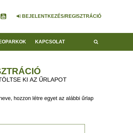
BEJELENTKEZÉS/REGISZTRÁCIÓ
KERESÉS
EOPARKOK
KAPCSOLAT
SZTRÁCIÓ
TÖLTSE KI AZ ŰRLAPOT
eve, hozzon létre egyet az alábbi űrlap