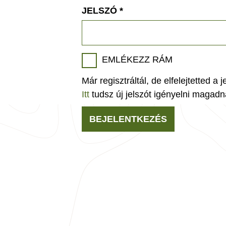
JELSZÓ
*
EMLÉKEZZ RÁM
Már regisztráltál, de elfelejtetted a 
Itt
tudsz új jelszót igényelni magadn
BEJELENTKEZÉS