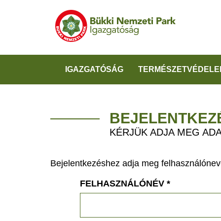
IGAZGATÓSÁG
TERMÉSZETVÉDELE
BEJELENTKEZ
KÉRJÜK ADJA MEG ADA
Bejelentkezéshez adja meg felhasználónevé
FELHASZNÁLÓNÉV
*