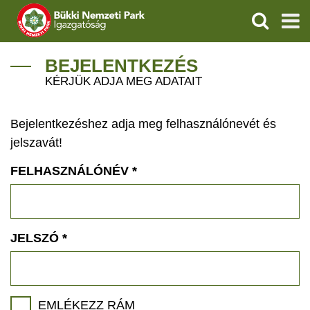
KERESÉS
IGAZGATÓSÁG
BEJELENTKEZÉS
KÉRJÜK ADJA MEG ADATAIT
TERMÉSZETVÉDELEM
Bejelentkezéshez adja meg felhasználónevét és
VÍZVÉDELEM
jelszavát!
ÖKOTURIZMUS
FELHASZNÁLÓNÉV
*
OKTATÁS
GEOPARKOK
JELSZÓ
*
KAPCSOLAT
EMLÉKEZZ RÁM