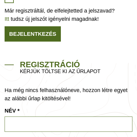
Már regisztráltál, de elfelejtetted a jelszavad?
Itt
tudsz új jelszót igényelni magadnak!
BEJELENTKEZÉS
REGISZTRÁCIÓ
KÉRJÜK TÖLTSE KI AZ ŰRLAPOT
Ha még nincs felhasználóneve, hozzon létre egyet
az alábbi űrlap kitöltésével!
NÉV
*