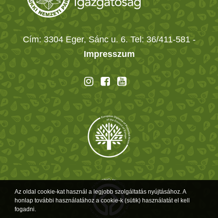
Cím: 3304 Eger, Sánc u. 6. Tel: 36/411-581
-
Impresszum
Az oldal cookie-kat használ a legjobb szolgáltatás nyújtásához. A
honlap további használatához a cookie-k (sütik) használatát el kell
fogadni.