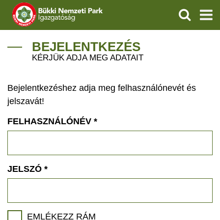
KERESÉS
IGAZGATÓSÁG
BEJELENTKEZÉS
KÉRJÜK ADJA MEG ADATAIT
TERMÉSZETVÉDELEM
Bejelentkezéshez adja meg felhasználónevét és
VÍZVÉDELEM
jelszavát!
ÖKOTURIZMUS
FELHASZNÁLÓNÉV
*
OKTATÁS
GEOPARKOK
JELSZÓ
*
KAPCSOLAT
EMLÉKEZZ RÁM