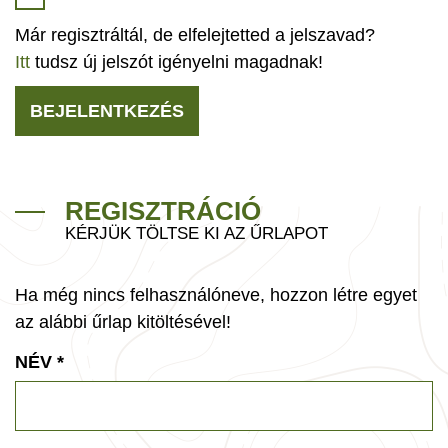
Már regisztráltál, de elfelejtetted a jelszavad?
Itt
tudsz új jelszót igényelni magadnak!
BEJELENTKEZÉS
REGISZTRÁCIÓ
KÉRJÜK TÖLTSE KI AZ ŰRLAPOT
Ha még nincs felhasználóneve, hozzon létre egyet
az alábbi űrlap kitöltésével!
NÉV
*