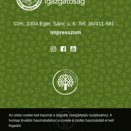
Cím: 3304 Eger, Sánc u. 6. Tel: 36/411-581
-
Impresszum
Az oldal cookie-kat használ a legjobb szolgáltatás nyújtásához. A
honlap további használatához a cookie-k (sütik) használatát el kell
fogadni.