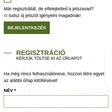
Már regisztráltál, de elfelejtetted a jelszavad?
Itt
tudsz új jelszót igényelni magadnak!
BEJELENTKEZÉS
REGISZTRÁCIÓ
KÉRJÜK TÖLTSE KI AZ ŰRLAPOT
Ha még nincs felhasználóneve, hozzon létre egyet
az alábbi űrlap kitöltésével!
NÉV
*