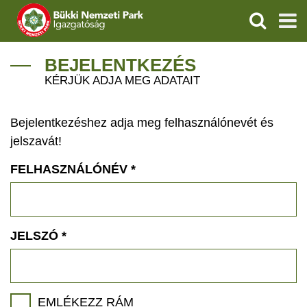
KERESÉS
IGAZGATÓSÁG
BEJELENTKEZÉS
KÉRJÜK ADJA MEG ADATAIT
TERMÉSZETVÉDELEM
Bejelentkezéshez adja meg felhasználónevét és
VÍZVÉDELEM
jelszavát!
ÖKOTURIZMUS
FELHASZNÁLÓNÉV
*
OKTATÁS
GEOPARKOK
JELSZÓ
*
KAPCSOLAT
EMLÉKEZZ RÁM