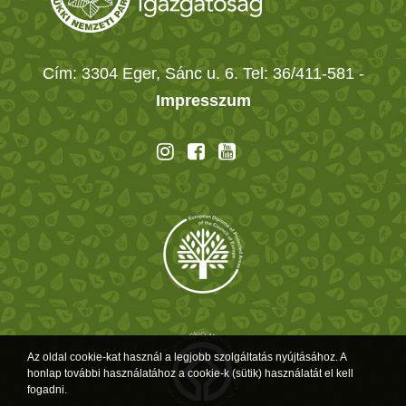
Cím: 3304 Eger, Sánc u. 6. Tel: 36/411-581
-
Impresszum
Az oldal cookie-kat használ a legjobb szolgáltatás nyújtásához. A
honlap további használatához a cookie-k (sütik) használatát el kell
fogadni.