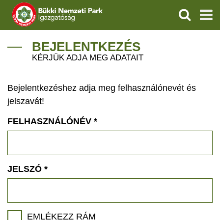
KERESÉS
IGAZGATÓSÁG
BEJELENTKEZÉS
KÉRJÜK ADJA MEG ADATAIT
TERMÉSZETVÉDELEM
Bejelentkezéshez adja meg felhasználónevét és
VÍZVÉDELEM
jelszavát!
ÖKOTURIZMUS
FELHASZNÁLÓNÉV
*
OKTATÁS
GEOPARKOK
JELSZÓ
*
KAPCSOLAT
EMLÉKEZZ RÁM