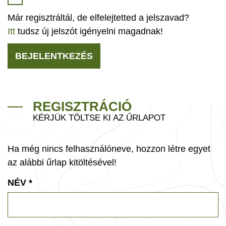
Már regisztráltál, de elfelejtetted a jelszavad?
Itt
tudsz új jelszót igényelni magadnak!
BEJELENTKEZÉS
REGISZTRÁCIÓ
KÉRJÜK TÖLTSE KI AZ ŰRLAPOT
Ha még nincs felhasználóneve, hozzon létre egyet
az alábbi űrlap kitöltésével!
NÉV
*