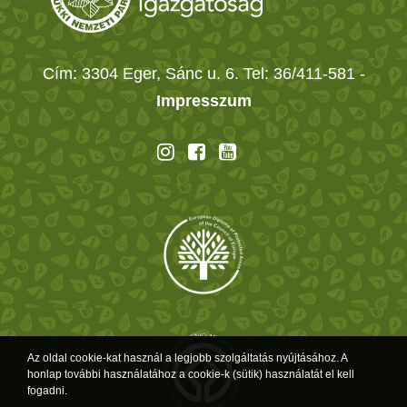
Cím: 3304 Eger, Sánc u. 6. Tel: 36/411-581
-
Impresszum
Az oldal cookie-kat használ a legjobb szolgáltatás nyújtásához. A
honlap további használatához a cookie-k (sütik) használatát el kell
fogadni.