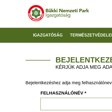
IGAZGATÓSÁG
TERMÉSZETVÉDELE
BEJELENTKEZ
KÉRJÜK ADJA MEG ADA
Bejelentkezéshez adja meg felhasználónevé
FELHASZNÁLÓNÉV
*