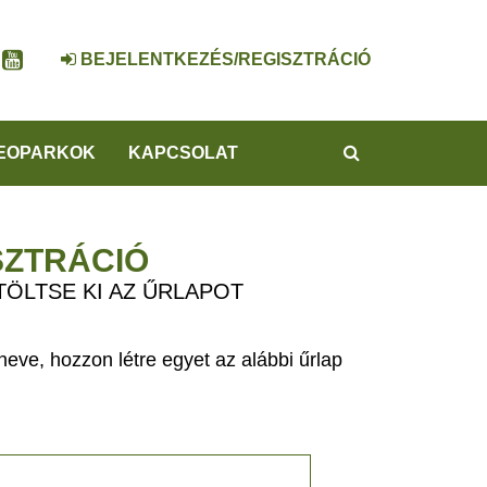
BEJELENTKEZÉS/REGISZTRÁCIÓ
KERESÉS
EOPARKOK
KAPCSOLAT
SZTRÁCIÓ
TÖLTSE KI AZ ŰRLAPOT
eve, hozzon létre egyet az alábbi űrlap