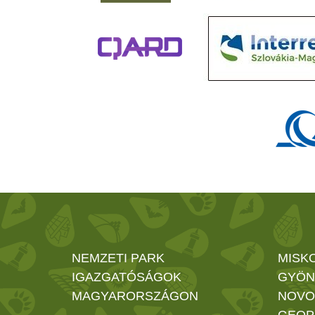
NEMZETI PARK
MISK
IGAZGATÓSÁGOK
GYÖN
MAGYARORSZÁGON
NOVO
GEOP