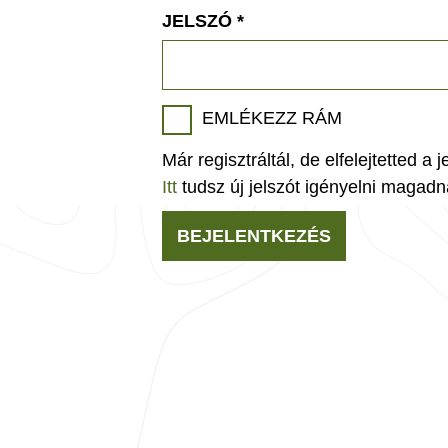
JELSZÓ
*
EMLÉKEZZ RÁM
Már regisztráltál, de elfelejtetted a 
Itt
tudsz új jelszót igényelni magadn
BEJELENTKEZÉS