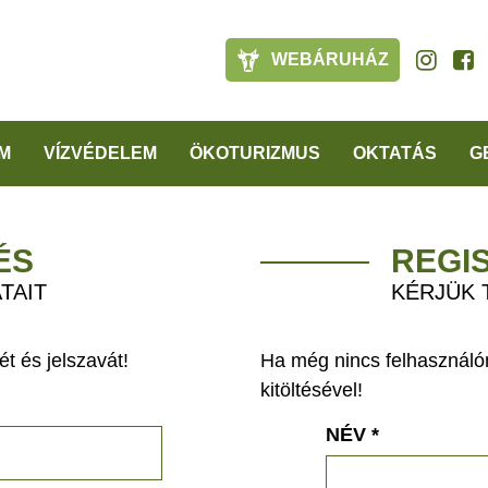
WEBÁRUHÁZ
M
VÍZVÉDELEM
ÖKOTURIZMUS
OKTATÁS
G
ÉS
REGI
TAIT
KÉRJÜK 
t és jelszavát!
Ha még nincs felhasználón
kitöltésével!
NÉV
*