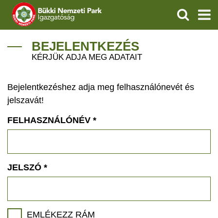
KERESÉS
IGAZGATÓSÁG
BEJELENTKEZÉS
KÉRJÜK ADJA MEG ADATAIT
TERMÉSZETVÉDELEM
Bejelentkezéshez adja meg felhasználónevét és
VÍZVÉDELEM
jelszavát!
ÖKOTURIZMUS
FELHASZNÁLÓNÉV
*
OKTATÁS
GEOPARKOK
JELSZÓ
*
KAPCSOLAT
EMLÉKEZZ RÁM