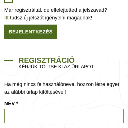
Már regisztráltál, de elfelejtetted a jelszavad?
Itt
tudsz új jelszót igényelni magadnak!
BEJELENTKEZÉS
REGISZTRÁCIÓ
KÉRJÜK TÖLTSE KI AZ ŰRLAPOT
Ha még nincs felhasználóneve, hozzon létre egyet
az alábbi űrlap kitöltésével!
NÉV
*