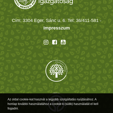
Cím: 3304 Eger, Sánc u. 6. Tel: 36/411-581
-
Impresszum
Az oldal cookie-kat használ a legjobb szolgáltatás nyújtásához. A
honlap további használatához a cookie-k (sütik) használatát el kell
fogadni.