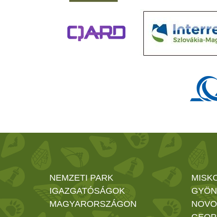
NEMZETI PARK
MISK
IGAZGATÓSÁGOK
GYÖN
MAGYARORSZÁGON
NOVO
GEOP