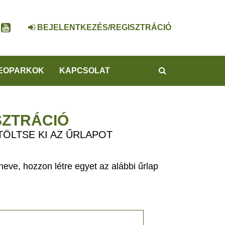
BEJELENTKEZÉS/REGISZTRÁCIÓ
KERESÉS
EOPARKOK
KAPCSOLAT
SZTRÁCIÓ
TÖLTSE KI AZ ŰRLAPOT
eve, hozzon létre egyet az alábbi űrlap