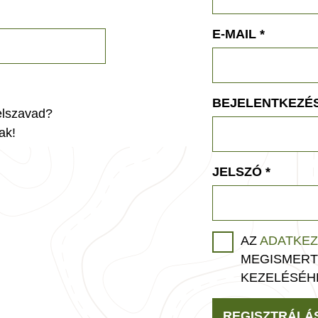
E-MAIL
*
BEJELENTKEZÉS
jelszavad?
ak!
JELSZÓ
*
AZ
ADATKEZ
MEGISMERT
KEZELÉSÉH
REGISZTRÁLÁ