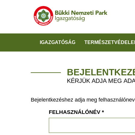
IGAZGATÓSÁG
TERMÉSZETVÉDELE
BEJELENTKEZ
KÉRJÜK ADJA MEG ADA
Bejelentkezéshez adja meg felhasználónevé
FELHASZNÁLÓNÉV
*