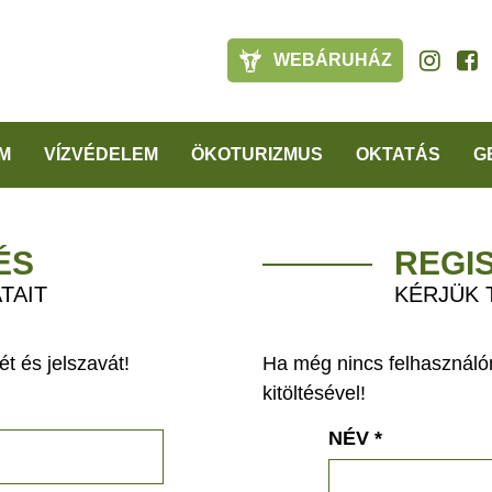
WEBÁRUHÁZ
M
VÍZVÉDELEM
ÖKOTURIZMUS
OKTATÁS
G
ÉS
REGI
TAIT
KÉRJÜK 
t és jelszavát!
Ha még nincs felhasználón
kitöltésével!
NÉV
*