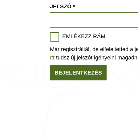
JELSZÓ
*
EMLÉKEZZ RÁM
Már regisztráltál, de elfelejtetted a 
Itt
tudsz új jelszót igényelni magadn
BEJELENTKEZÉS