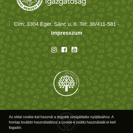
Cím: 3304 Eger, Sánc u. 6. Tel: 36/411-581
-
Impresszum
Az oldal cookie-kat használ a legjobb szolgáltatás nyújtásához. A
honlap további használatához a cookie-k (sütik) használatát el kell
fogadni.