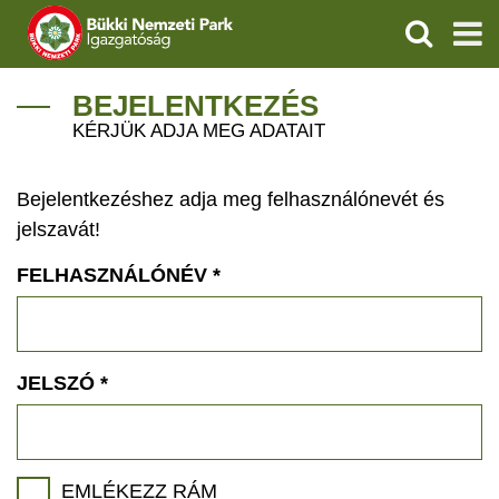
KERESÉS
IGAZGATÓSÁG
BEJELENTKEZÉS
KÉRJÜK ADJA MEG ADATAIT
TERMÉSZETVÉDELEM
Bejelentkezéshez adja meg felhasználónevét és
VÍZVÉDELEM
jelszavát!
ÖKOTURIZMUS
FELHASZNÁLÓNÉV
*
OKTATÁS
GEOPARKOK
JELSZÓ
*
KAPCSOLAT
EMLÉKEZZ RÁM