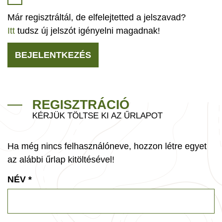
Már regisztráltál, de elfelejtetted a jelszavad?
Itt
tudsz új jelszót igényelni magadnak!
BEJELENTKEZÉS
REGISZTRÁCIÓ
KÉRJÜK TÖLTSE KI AZ ŰRLAPOT
Ha még nincs felhasználóneve, hozzon létre egyet
az alábbi űrlap kitöltésével!
NÉV
*